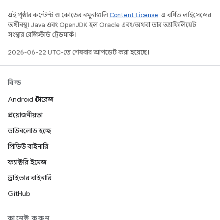
এই পৃষ্ঠার কন্টেন্ট ও কোডের নমুনাগুলি
Content License
-এ বর্ণিত লাইসেন্সের
অধীনস্থ। Java এবং OpenJDK হল Oracle এবং/অথবা তার অ্যাফিলিয়েট
সংস্থার রেজিস্টার্ড ট্রেডমার্ক।
2026-06-22 UTC-তে শেষবার আপডেট করা হয়েছে।
বিল্ড
Android স্টোরেজ
প্রয়োজনীয়তা
ডাউনলোড হচ্ছে
প্রিভিউ বাইনারি
ফ্যাক্টরি ইমেজ
ড্রাইভার বাইনারি
GitHub
কানেক্ট করুন