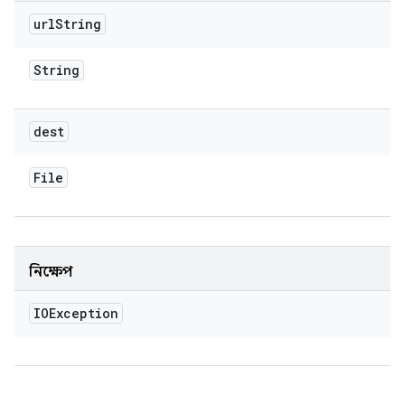
url
String
String
dest
File
নিক্ষেপ
IOException