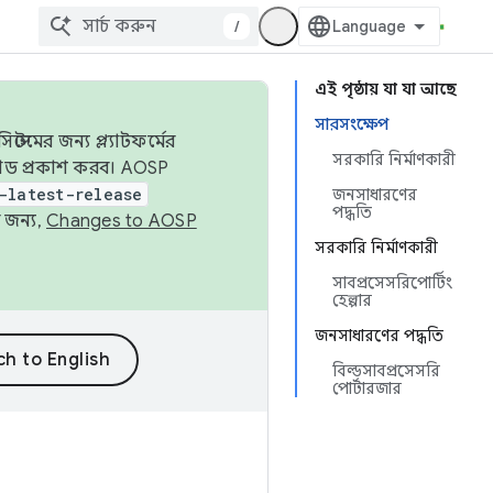
/
এই পৃষ্ঠায় যা যা আছে
সারসংক্ষেপ
েমের জন্য প্ল্যাটফর্মের
সরকারি নির্মাণকারী
 কোড প্রকাশ করব। AOSP
-latest-release
জনসাধারণের
পদ্ধতি
 জন্য,
Changes to AOSP
সরকারি নির্মাণকারী
সাবপ্রসেসরিপোর্টিং
হেল্পার
জনসাধারণের পদ্ধতি
বিল্ডসাবপ্রসেসরি
পোর্টারজার