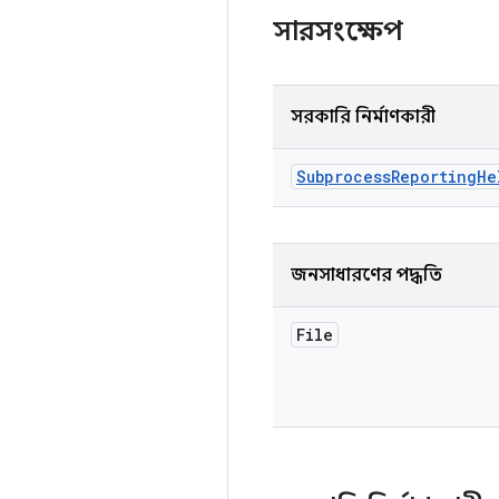
সারসংক্ষেপ
সরকারি নির্মাণকারী
Subprocess
Reporting
He
জনসাধারণের পদ্ধতি
File