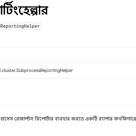
্টিংহেল্পার
sReportingHelper
.cluster.SubprocessReportingHelper
 সাবপ্রসেস রেজাল্টস রিপোর্টার ব্যবহার করতে একটি র‍্যাপার কনফিগার