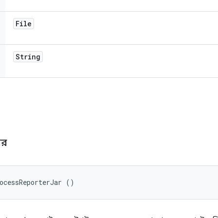
File
String
ি
জার
ocessReporterJar ()