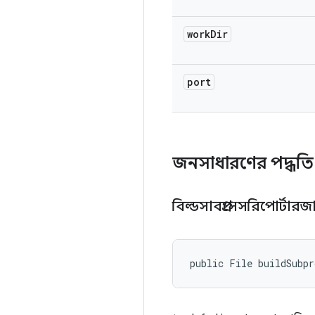
work
Dir
port
জনসাধারণের পদ্ধত
বিল্ডসাবপ্রসেসরিপোর্টার
public File buildSubpr