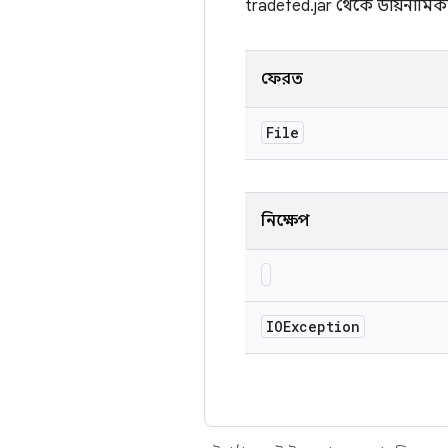
tradefed.jar থেকে ডায়নামিকভ
ফেরত
File
নিক্ষেপ
IOException