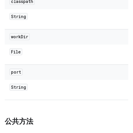
classpath
String
work
Dir
File
port
String
公共方法