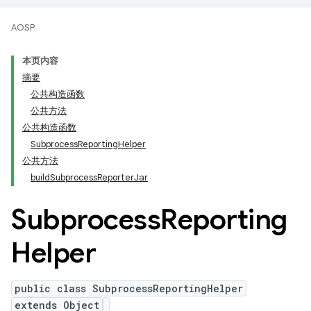
AOSP
本页内容
摘要
公共构造函数
公共方法
公共构造函数
SubprocessReportingHelper
公共方法
buildSubprocessReporterJar
Subprocess
Reporting
Helper
public class SubprocessReportingHelper
extends Object