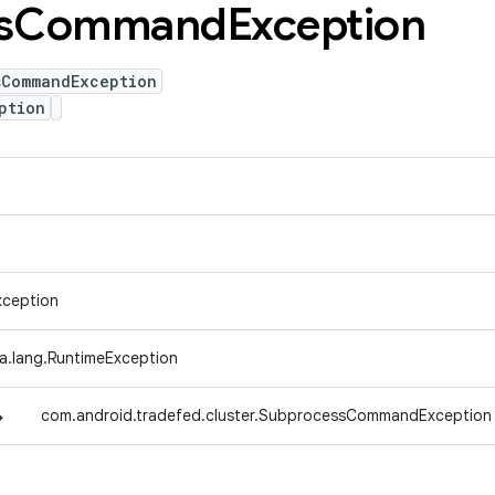
s
Command
Exception
sCommandException
ption
xception
va.lang.RuntimeException
↳
com.android.tradefed.cluster.SubprocessCommandException