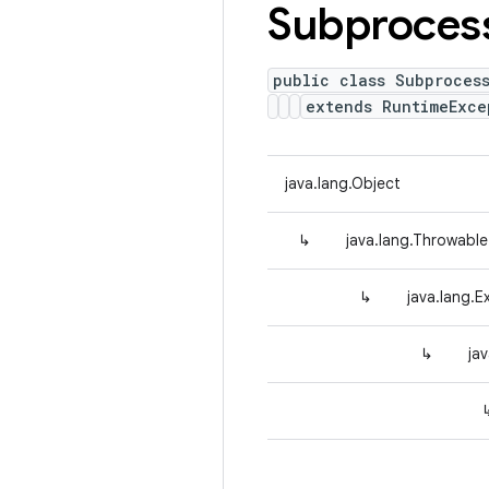
Subproces
public class Subproces
extends RuntimeExce
java.lang.Object
↳
java.lang.Throwable
↳
java.lang.E
↳
ja