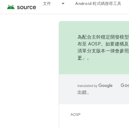
文件
Android 程式碼搜尋工具
為配合主幹穩定開發模型，
布至 AOSP。如要建構及
清單分支版本一律會參照推
更
」。
Go
出錯。
AOSP