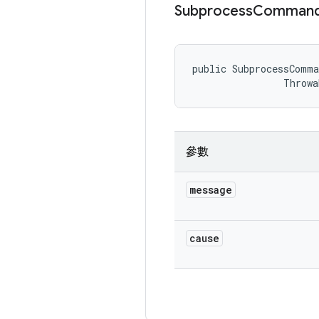
Subprocess
Comman
public SubprocessComma
                Throwa
參數
message
cause