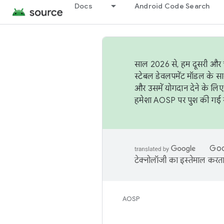
Docs
Android Code Search
साल 2026 से, हम दूसरी और च
स्टेबल डेवलपमेंट मॉडल के सा
और उसमें योगदान देने के लिए
हमेशा AOSP पर पुश की गई सब
Goog
टेक्नोलॉजी का इस्तेमाल करता 
AOSP