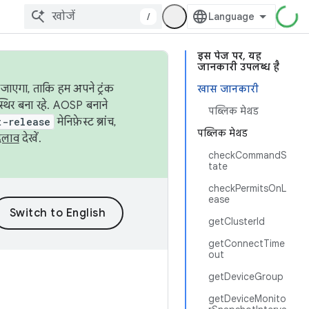
/
इस पेज पर, यह
जानकारी उपलब्ध है
जाएगा, ताकि हम अपने ट्रंक
खास जानकारी
स्थिर बना रहे. AOSP बनाने
पब्लिक मेथड
t-release
मेनिफ़ेस्ट ब्रांच,
पब्लिक मेथड
दलाव
देखें.
checkCommandS
tate
checkPermitsOnL
ease
getClusterId
getConnectTime
out
getDeviceGroup
getDeviceMonito