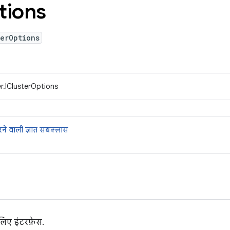
tions
erOptions
r.IClusterOptions
ने वाली ज्ञात सबक्लास
 लिए इंटरफ़ेस.