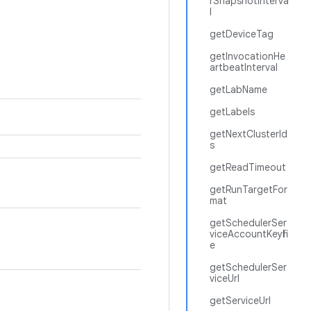
rSnapshotInterva
l
getDeviceTag
getInvocationHe
artbeatInterval
getLabName
getLabels
getNextClusterId
s
getReadTimeout
getRunTargetFor
mat
getSchedulerSer
viceAccountKeyfil
e
getSchedulerSer
viceUrl
getServiceUrl