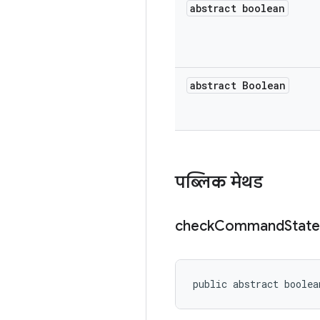
abstract boolean
abstract Boolean
पब्लिक मेथड
check
Command
State
public abstract boolea