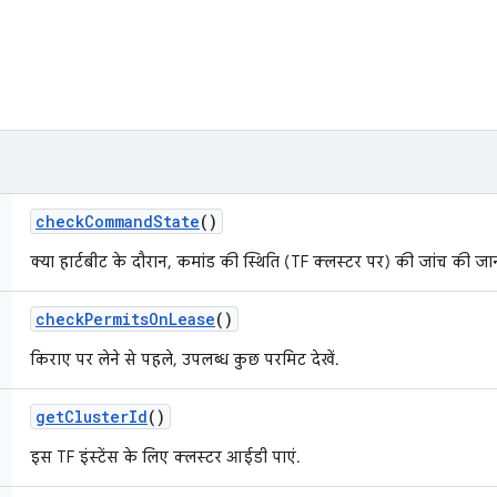
check
Command
State
()
क्या हार्टबीट के दौरान, कमांड की स्थिति (TF क्लस्टर पर) की जांच की जा
check
Permits
On
Lease
()
किराए पर लेने से पहले, उपलब्ध कुछ परमिट देखें.
get
Cluster
Id
()
इस TF इंस्टेंस के लिए क्लस्टर आईडी पाएं.