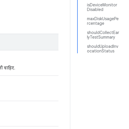
isDeviceMonitor
Disabled
maxDiskUsagePe
rcentage
shouldCollectEar
lyTestSummary
shouldUploadInv
ocationStatus
नी चाहिए.