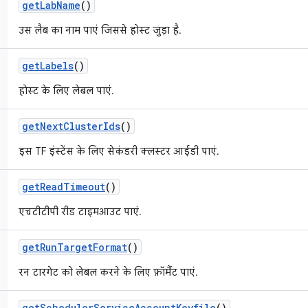
get
Lab
Name
()
उस लैब का नाम पाएं जिससे होस्ट जुड़ा है.
get
Labels
()
होस्ट के लिए लेबल पाएं.
get
Next
Cluster
Ids
()
इस TF इंस्टेंस के लिए सेकंडरी क्लस्टर आईडी पाएं.
get
Read
Timeout
()
एचटीटीपी रीड टाइमआउट पाएं.
get
Run
Target
Format
()
रन टारगेट को लेबल करने के लिए फ़ॉर्मैट पाएं.
get
Scheduler
Service
Account
Keyfile
()