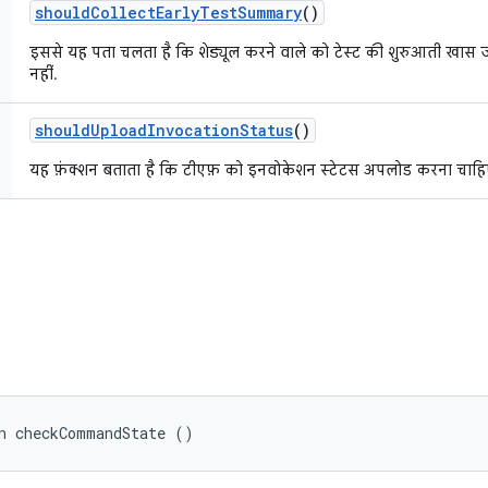
should
Collect
Early
Test
Summary
()
इससे यह पता चलता है कि शेड्यूल करने वाले को टेस्ट की शुरुआती खास 
नहीं.
should
Upload
Invocation
Status
()
यह फ़ंक्शन बताता है कि टीएफ़ को इनवोकेशन स्टेटस अपलोड करना चाहिए
n checkCommandState ()