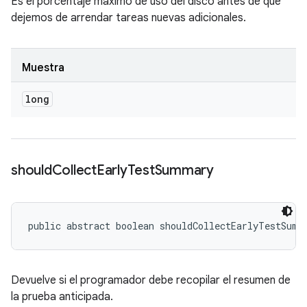
Es el porcentaje máximo de uso del disco antes de que
dejemos de arrendar tareas nuevas adicionales.
Muestra
long
should
Collect
Early
Test
Summary
public abstract boolean shouldCollectEarlyTestSumm
Devuelve si el programador debe recopilar el resumen de
la prueba anticipada.