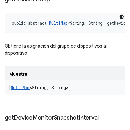
public abstract 
MultiMap
<String, String> getDevice
Obtiene la asignación del grupo de dispositivos al
dispositivo.
Muestra
Multi
Map
<String
,
String>
get
Device
Monitor
Snapshot
Interval