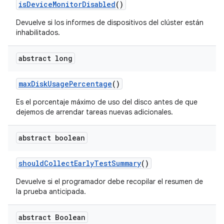
is
Device
Monitor
Disabled
()
Devuelve si los informes de dispositivos del clúster están
inhabilitados.
abstract long
max
Disk
Usage
Percentage
()
Es el porcentaje máximo de uso del disco antes de que
dejemos de arrendar tareas nuevas adicionales.
abstract boolean
should
Collect
Early
Test
Summary
()
Devuelve si el programador debe recopilar el resumen de
la prueba anticipada.
abstract Boolean