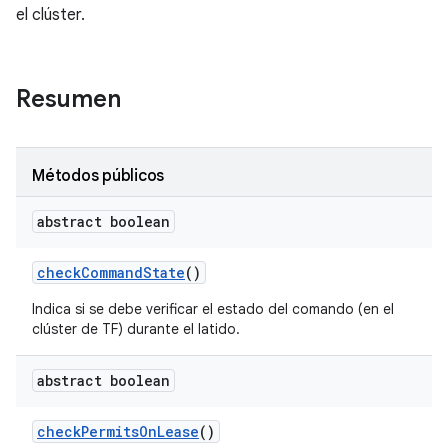
el clúster.
Resumen
Métodos públicos
abstract boolean
check
Command
State
()
Indica si se debe verificar el estado del comando (en el
clúster de TF) durante el latido.
abstract boolean
check
Permits
On
Lease
()