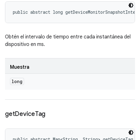
public abstract long getDeviceMonitorSnapshotInter
Obtén el intervalo de tiempo entre cada instantánea del
dispositivo en ms.
Muestra
long
get
Device
Tag
public abstract Map<String, String> getDeviceTag (