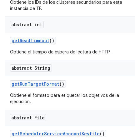
Obtiene los IDs de los clústeres secundarios para esta
instancia de TF.
abstract int
get
Read
Timeout
()
Obtiene el tiempo de espera de lectura de HTTP.
abstract String
get
Run
Target
Format
()
Obtiene el formato para etiquetar los objetivos de la
ejecución.
abstract File
get
Scheduler
Service
Account
Keyfile
()