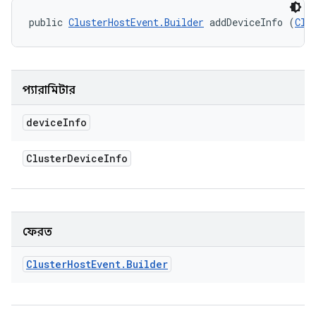
public 
ClusterHostEvent.Builder
 addDeviceInfo (
Clu
প্যারামিটার
device
Info
Cluster
Device
Info
ফেরত
Cluster
Host
Event
.
Builder