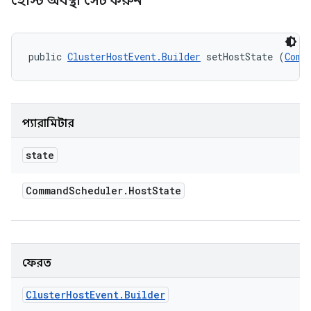
হোস্ট অবস্থা সেট করুন
public 
ClusterHostEvent.Builder
 setHostState (
Comm
প্যারামিটার
state
Command
Scheduler
.
Host
State
ফেরত
Cluster
Host
Event
.
Builder