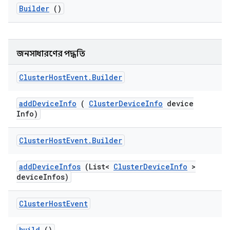
Builder
()
জনসাধারণের পদ্ধতি
Cluster
Host
Event
.
Builder
add
Device
Info
(
Cluster
Device
Info
device
Info)
Cluster
Host
Event
.
Builder
add
Device
Infos
(List<
Cluster
Device
Info
>
device
Infos)
Cluster
Host
Event
build
()