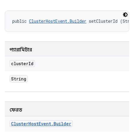
public 
ClusterHostEvent.Builder
 setClusterId (Stri
প্যারামিটার
cluster
Id
String
ফেরত
Cluster
Host
Event
.
Builder