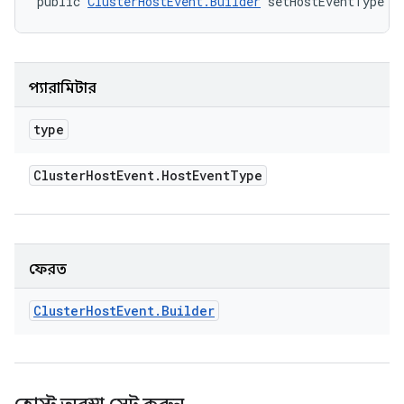
public 
ClusterHostEvent.Builder
 setHostEventType (
প্যারামিটার
type
Cluster
Host
Event
.
Host
Event
Type
ফেরত
Cluster
Host
Event
.
Builder