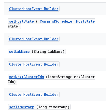
Cluster
Host
Event
.
Builder
set
Host
State
(
Command
Scheduler
.
Host
State
state)
Cluster
Host
Event
.
Builder
set
Lab
Name
(String lab
Name)
Cluster
Host
Event
.
Builder
set
Next
Cluster
Ids
(List<String> nex
Cluster
Ids)
Cluster
Host
Event
.
Builder
set
Timestamp
(long timestamp)