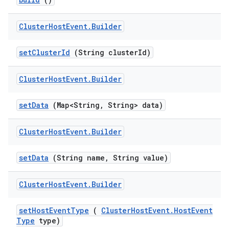
Cluster
Host
Event
.
Builder
set
Cluster
Id
(String cluster
Id)
Cluster
Host
Event
.
Builder
set
Data
(Map<String
,
String> data)
Cluster
Host
Event
.
Builder
set
Data
(String name
,
String value)
Cluster
Host
Event
.
Builder
set
Host
Event
Type
(
Cluster
Host
Event
.
Host
Event
Type
type)