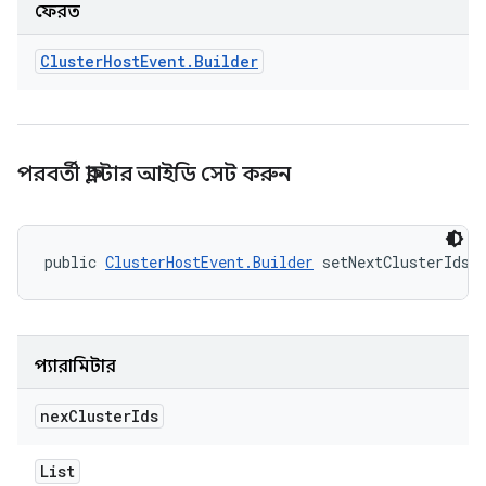
ফেরত
Cluster
Host
Event
.
Builder
পরবর্তী ক্লাস্টার আইডি সেট করুন
public 
ClusterHostEvent.Builder
 setNextClusterIds 
প্যারামিটার
nex
Cluster
Ids
List