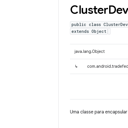
Cluster
Dev
public class ClusterDe
extends Object
java.lang.Object
↳
com.android.tradefed.
Uma classe para encapsular 