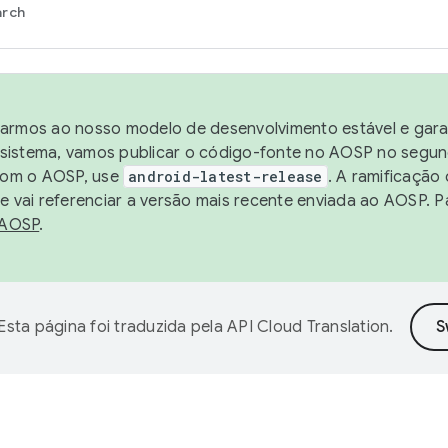
arch
harmos ao nosso modelo de desenvolvimento estável e garan
sistema, vamos publicar o código-fonte no AOSP no segund
 com o AOSP, use
android-latest-release
. A ramificação
 vai referenciar a versão mais recente enviada ao AOSP. P
 AOSP
.
Esta página foi traduzida pela
API Cloud Translation
.