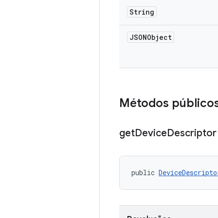
String
JSONObject
Métodos público
get
Device
Descriptor
public 
DeviceDescripto