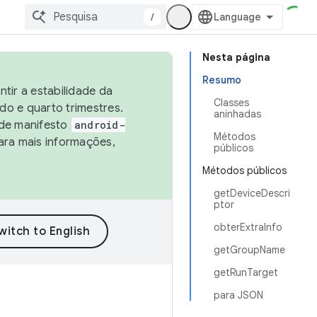
/
Nesta página
Resumo
tir a estabilidade da
Classes
o e quarto trimestres.
aninhadas
 de manifesto
android-
Métodos
ara mais informações,
públicos
Métodos públicos
getDeviceDescri
ptor
obterExtraInfo
getGroupName
getRunTarget
para JSON