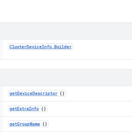
Cluster
Device
Info
.
Builder
get
Device
Descriptor
()
get
Extra
Info
()
get
Group
Name
()