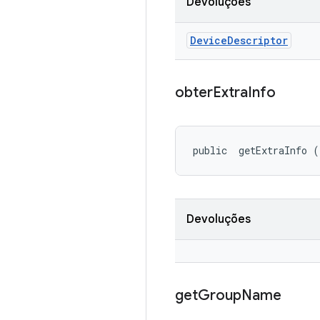
Devoluções
Device
Descriptor
obter
Extra
Info
public 
 getExtraInfo (
Devoluções
get
Group
Name