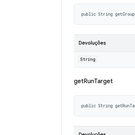
public String getGrou
Devoluções
String
get
Run
Target
public String getRunT
Devoluções