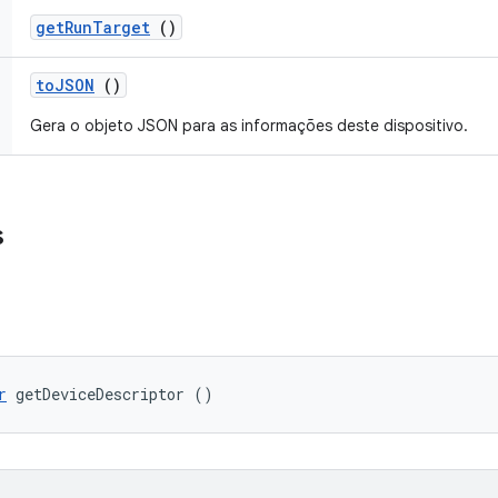
get
Run
Target
()
to
JSON
()
Gera o objeto JSON para as informações deste dispositivo.
s
r
 getDeviceDescriptor ()