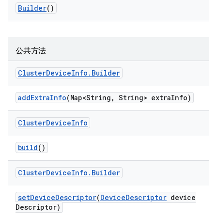
Builder
()
公共方法
Cluster
Device
Info
.
Builder
add
Extra
Info
(Map<String
,
String> extra
Info)
Cluster
Device
Info
build
()
Cluster
Device
Info
.
Builder
set
Device
Descriptor
(
Device
Descriptor
device
Descriptor)