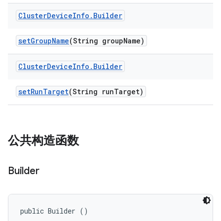
Cluster
Device
Info
.
Builder
set
Group
Name
(String group
Name)
Cluster
Device
Info
.
Builder
set
Run
Target
(String run
Target)
公共构造函数
Builder
public Builder ()