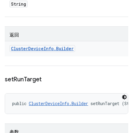
String
返回
Cluster
Device
Info
.
Builder
set
Run
Target
public 
ClusterDeviceInfo.Builder
 setRunTarget (Str
参数