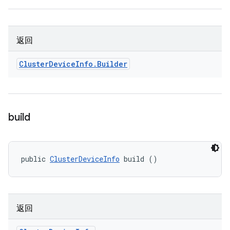
返回
Cluster
Device
Info
.
Builder
build
public 
ClusterDeviceInfo
 build ()
返回