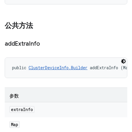
公共方法
add
Extra
Info
public 
ClusterDeviceInfo.Builder
 addExtraInfo (Map
参数
extra
Info
Map