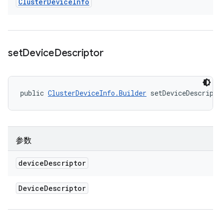
Cluster
Device
Info
set
Device
Descriptor
public 
ClusterDeviceInfo.Builder
 setDeviceDescript
参数
device
Descriptor
Device
Descriptor