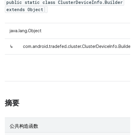
public static class ClusterDeviceInfo.Builder
extends Object
java.lang.Object
↳
com.android.tradefed.cluster.ClusterDeviceInfo.Builder
摘要
公共构造函数