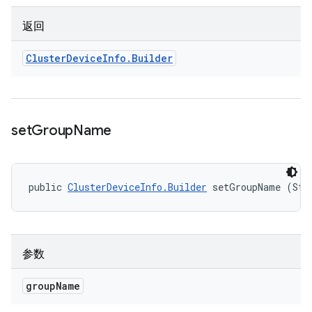
返回
Cluster
Device
Info
.
Builder
set
Group
Name
public 
ClusterDeviceInfo.Builder
 setGroupName (Str
参数
group
Name