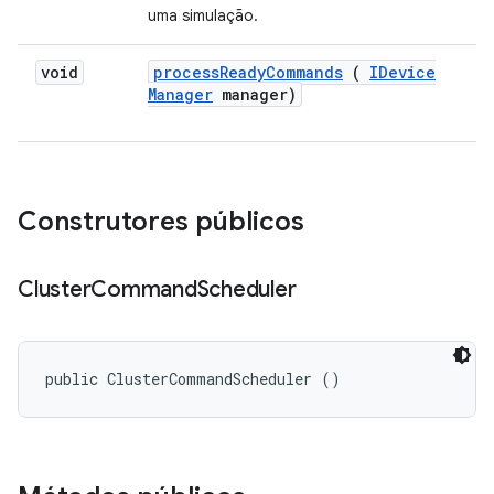
uma simulação.
void
process
Ready
Commands
(
IDevice
Manager
manager)
Construtores públicos
Cluster
Command
Scheduler
public ClusterCommandScheduler ()