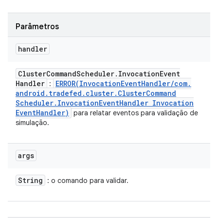
Parâmetros
handler
Cluster
Command
Scheduler
.
Invocation
Event
Handler
ERROR(
Invocation
Event
Handler
/
com
.
:
android
.
tradefed
.
cluster
.
Cluster
Command
Scheduler
.
Invocation
Event
Handler Invocation
Event
Handler)
para relatar eventos para validação de
simulação.
args
String
: o comando para validar.