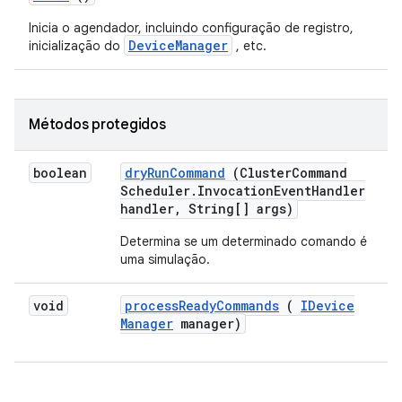
Inicia o agendador, incluindo configuração de registro,
DeviceManager
inicialização do
, etc.
Métodos protegidos
boolean
dry
Run
Command
(Cluster
Command
Scheduler
.
Invocation
Event
Handler
handler
,
String[] args)
Determina se um determinado comando é
uma simulação.
void
process
Ready
Commands
(
IDevice
Manager
manager)