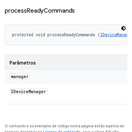
process
Ready
Commands
protected void processReadyCommands (
IDeviceManage
Parâmetros
manager
IDevice
Manager
O conteúdo e os exemplos de código nesta página estão sujeitos às
licenças descritas na
Licença de conteúdo
. Java e OpenJDK são