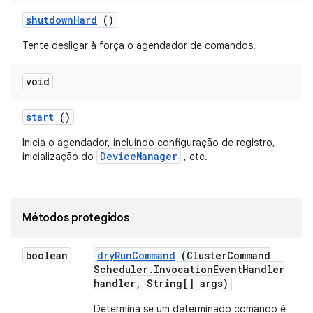
shutdown
Hard
()
Tente desligar à força o agendador de comandos.
void
start
()
Inicia o agendador, incluindo configuração de registro,
DeviceManager
inicialização do
, etc.
Métodos protegidos
boolean
dry
Run
Command
(Cluster
Command
Scheduler
.
Invocation
Event
Handler
handler
,
String[] args)
Determina se um determinado comando é