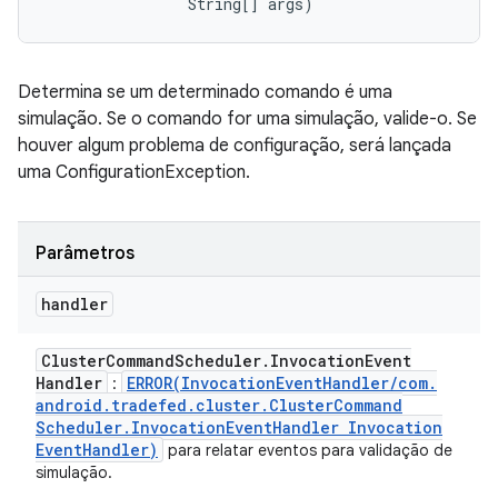
                String[] args)
Determina se um determinado comando é uma
simulação. Se o comando for uma simulação, valide-o. Se
houver algum problema de configuração, será lançada
uma ConfigurationException.
Parâmetros
handler
Cluster
Command
Scheduler
.
Invocation
Event
Handler
ERROR(
Invocation
Event
Handler
/
com
.
:
android
.
tradefed
.
cluster
.
Cluster
Command
Scheduler
.
Invocation
Event
Handler Invocation
Event
Handler)
para relatar eventos para validação de
simulação.