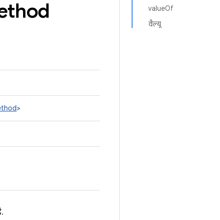
ethod
valueOf
वैल्यू
ethod
>
ै.