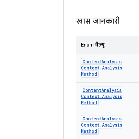
खास जानकारी
Enum वैल्यू
Content
Analysis
Context
.
Analysis
Method
Content
Analysis
Context
.
Analysis
Method
Content
Analysis
Context
.
Analysis
Method