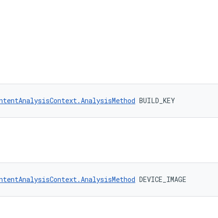
ntentAnalysisContext.AnalysisMethod
 BUILD_KEY
ntentAnalysisContext.AnalysisMethod
 DEVICE_IMAGE