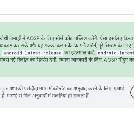
ौथी तिमाही में AOSP के लिए सोर्स कोड पब्लिश करेंगे. ऐसा इसलिए किया 
थ काम कर सकें और यह पक्का कर सकें कि प्लैटफ़ॉर्म, पूरे सिस्टम के लिए 
,
android-latest-release
का इस्तेमाल करें.
android-lates
से नई रिलीज़ का रेफ़रंस देगी. ज़्यादा जानकारी के लिए,
AOSP में हुए ब
le आपकी पसंदीदा भाषा में कॉन्टेंट का अनुवाद करने के लिए, एआई
है. एआई से मिले अनुवादों में गलतियां हो सकती हैं.