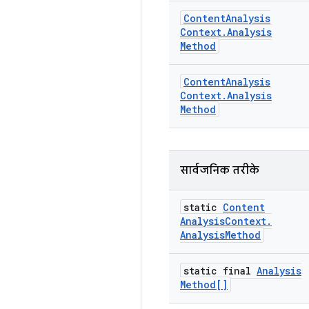
Content
Analysis
Context
.
Analysis
Method
Content
Analysis
Context
.
Analysis
Method
सार्वजनिक तरीके
static
Content
Analysis
Context
.
Analysis
Method
static final
Analysis
Method[]