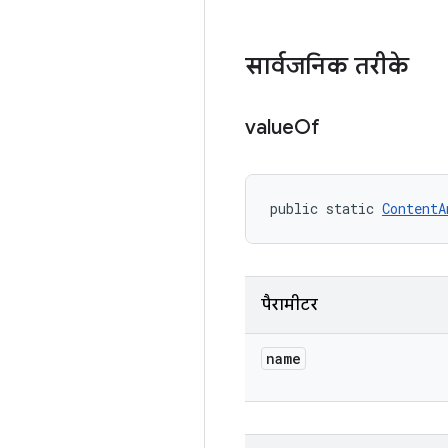
सार्वजनिक तरीके
value
Of
public static 
ContentA
पैरामीटर
name