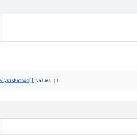
alysisMethod[]
 values ()