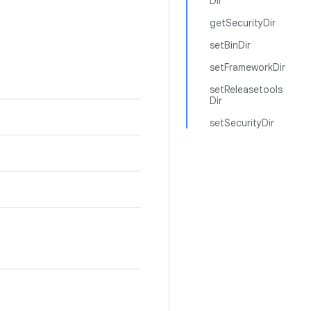
Dir
getSecurityDir
setBinDir
setFrameworkDir
setReleasetools
Dir
setSecurityDir