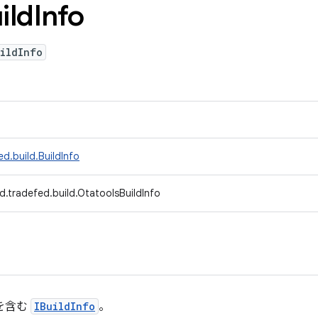
ild
Info
ildInfo
d.build.BuildInfo
d.tradefed.build.OtatoolsBuildInfo
トを含む
IBuildInfo
。