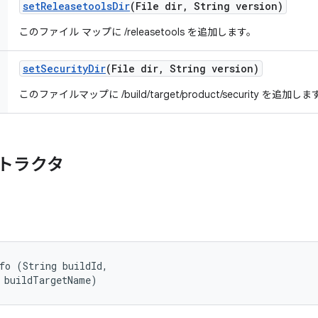
set
Releasetools
Dir
(File dir
,
String version)
このファイル マップに /releasetools を追加します。
set
Security
Dir
(File dir
,
String version)
このファイルマップに /build/target/product/security を追加し
トラクタ
fo (String buildId, 

 buildTargetName)