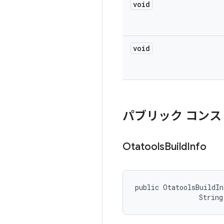
void
void
パブリック コンス
Otatools
Build
Info
public OtatoolsBuildIn
                String