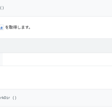
 ()
le
を取得します。
orkDir ()