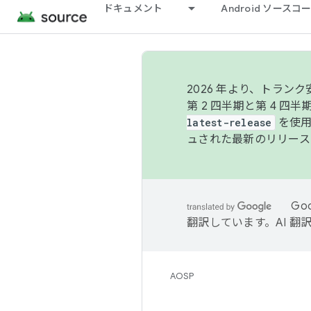
ドキュメント
Android ソース
2026 年より、トラ
第 2 四半期と第 4 四
latest-release
を使用
ュされた最新のリリース
Go
翻訳しています。AI 
AOSP