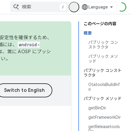
/
このページの内容
概要
の安定性を確保するため、
パブリック コン
投稿には、
android-
ストラクタ
、常に AOSP にプッシ
パブリック メソ
さい。
ッド
パブリック コンスト
ラクタ
OtatoolsBuildInf
o
パブリック メソッド
getBinDir
getFrameworkDir
getReleasetools