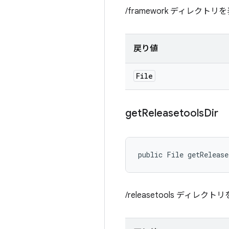
/framework ディレクトリ
戻り値
File
get
Releasetools
Dir
public File getRelease
/releasetools ディレク