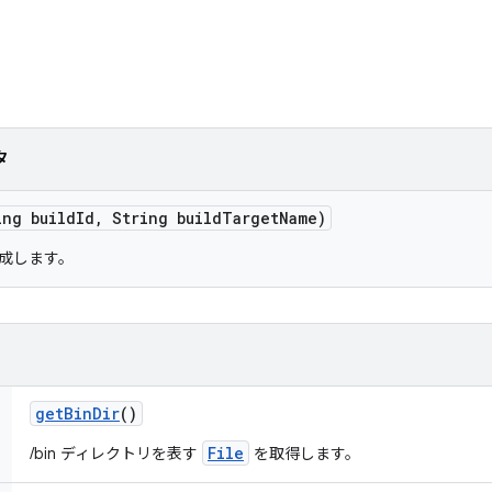
タ
ing build
Id
,
String build
Target
Name)
成します。
get
Bin
Dir
()
File
/bin ディレクトリを表す
を取得します。