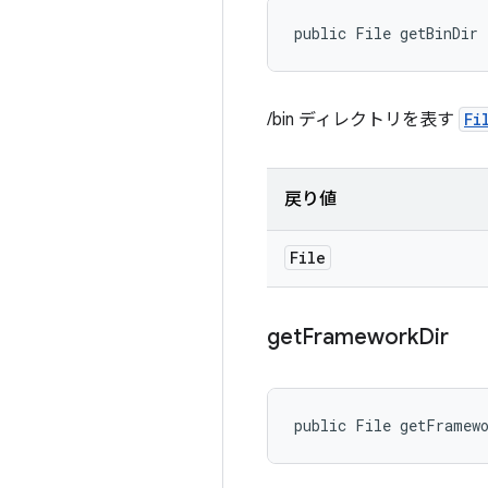
public File getBinDir
/bin ディレクトリを表す
Fi
戻り値
File
get
Framework
Dir
public File getFramew