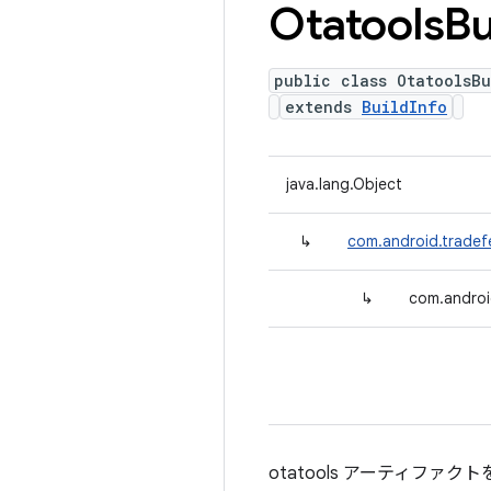
Otatools
Bu
public class OtatoolsBu
extends
BuildInfo
java.lang.Object
↳
com.android.tradefe
↳
com.androi
otatools アーティファク