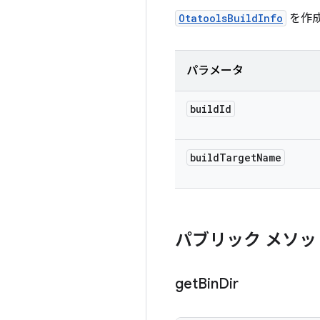
OtatoolsBuildInfo
を作
パラメータ
build
Id
build
Target
Name
パブリック メソッ
get
Bin
Dir