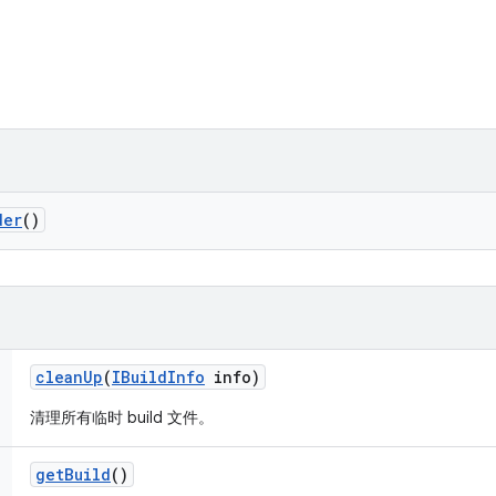
der
()
clean
Up
(
IBuild
Info
info)
清理所有临时 build 文件。
get
Build
()