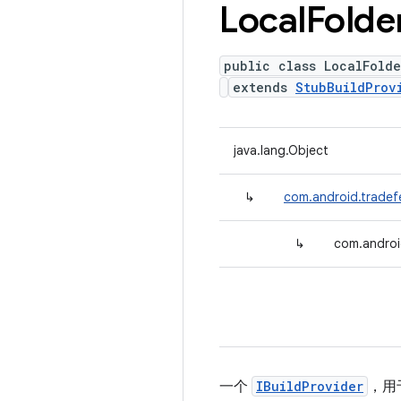
Local
Folde
public class LocalFolde
extends
StubBuildProv
java.lang.Object
↳
com.android.tradefe
↳
com.android
一个
IBuildProvider
，用