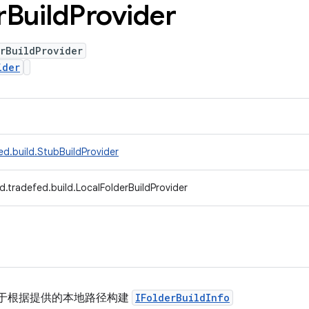
r
Build
Provider
rBuildProvider
ider
d.build.StubBuildProvider
.tradefed.build.LocalFolderBuildProvider
于根据提供的本地路径构建
IFolderBuildInfo