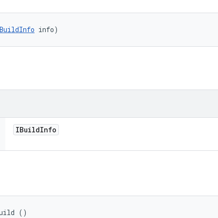
BuildInfo
 info)
IBuild
Info
uild ()