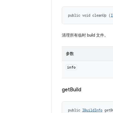
public void cleanUp (
I
清理所有临时 build 文件。
参数
info
get
Build
public 
IBuildInfo
 getB