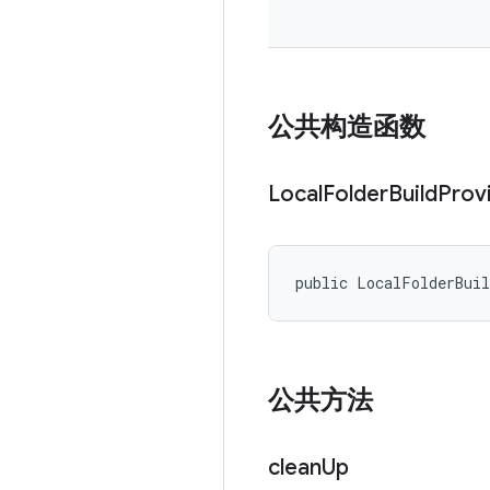
公共构造函数
Local
Folder
Build
Prov
public LocalFolderBui
公共方法
clean
Up