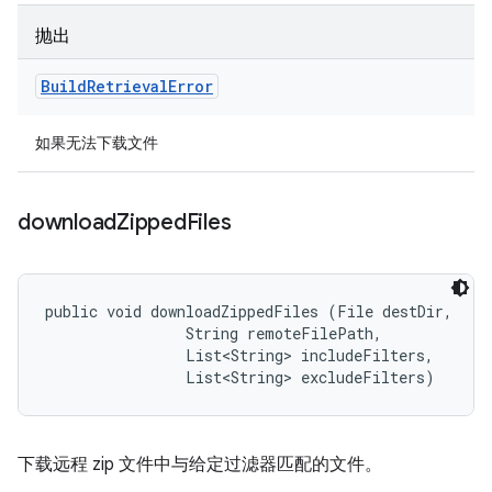
抛出
Build
Retrieval
Error
如果无法下载文件
download
Zipped
Files
public void downloadZippedFiles (File destDir, 

                String remoteFilePath, 

                List<String> includeFilters, 

                List<String> excludeFilters)
下载远程 zip 文件中与给定过滤器匹配的文件。