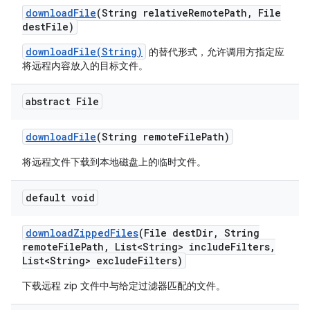
download
File
(String relative
Remote
Path
,
File
dest
File)
downloadFile(String)
的替代形式，允许调用方指定应
将远程内容放入的目标文件。
abstract File
download
File
(String remote
File
Path)
将远程文件下载到本地磁盘上的临时文件。
default void
download
Zipped
Files
(File dest
Dir
,
String
remote
File
Path
,
List<String> include
Filters
,
List<String> exclude
Filters)
下载远程 zip 文件中与给定过滤器匹配的文件。