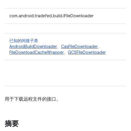
com.android.tradefed.build.IFileDownloader
已知的间接子类
AndroidBuildDownloader
、
CasFileDownloader
、
FileDownloadCacheWrapper
、
GCSFileDownloader
用于下载远程文件的接口。
摘要