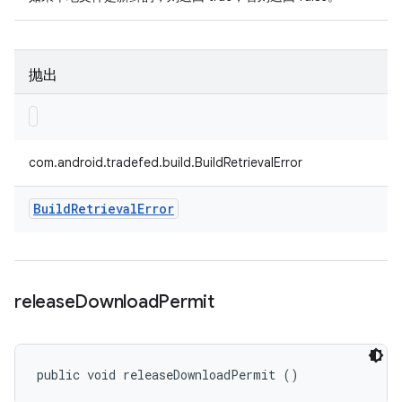
抛出
com.android.tradefed.build.BuildRetrievalError
Build
Retrieval
Error
release
Download
Permit
public void releaseDownloadPermit ()