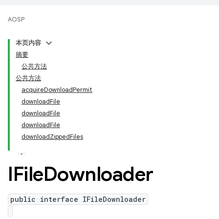
AOSP
本页内容
摘要
公共方法
公共方法
acquireDownloadPermit
downloadFile
downloadFile
downloadFile
downloadZippedFiles
IFile
Downloader
public interface IFileDownloader