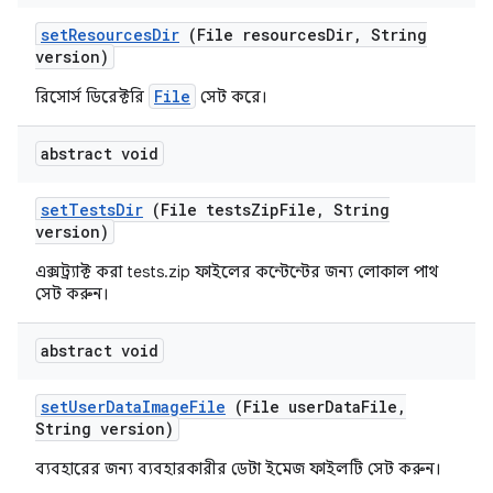
set
Resources
Dir
(File resources
Dir
,
String
version)
File
রিসোর্স ডিরেক্টরি
সেট করে।
abstract void
set
Tests
Dir
(File tests
Zip
File
,
String
version)
এক্সট্র্যাক্ট করা tests.zip ফাইলের কন্টেন্টের জন্য লোকাল পাথ
সেট করুন।
abstract void
set
User
Data
Image
File
(File user
Data
File
,
String version)
ব্যবহারের জন্য ব্যবহারকারীর ডেটা ইমেজ ফাইলটি সেট করুন।