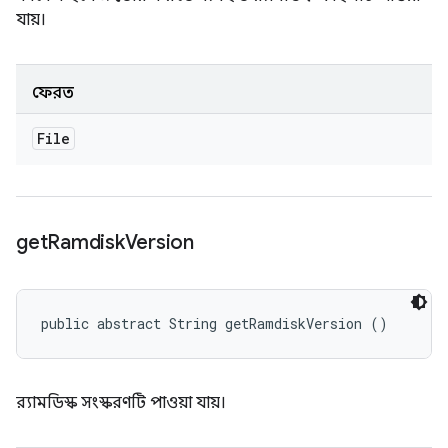
যায়।
ফেরত
File
get
Ramdisk
Version
public abstract String getRamdiskVersion ()
র‍্যামডিস্ক সংস্করণটি পাওয়া যায়।