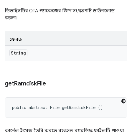
ডিভাইসটির OTA প্যাকেজের জিপ সংস্করণটি ডাউনলোড
করুন।
ফেরত
String
get
Ramdisk
File
public abstract File getRamdiskFile ()
কার্নেল ইমেজ তৈরি করতে ব্যবহৃত র‍্যামডিস্ক ফাইলটি পাওয়া