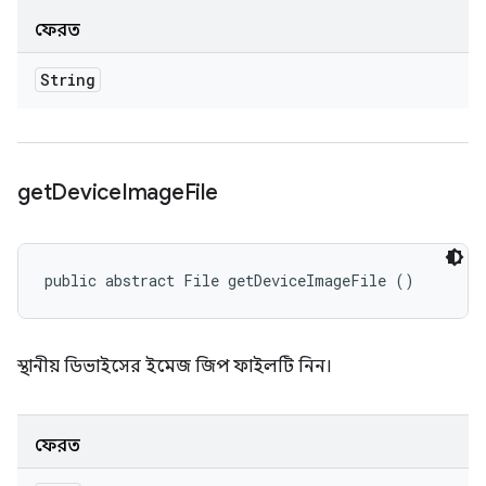
ফেরত
String
get
Device
Image
File
public abstract File getDeviceImageFile ()
স্থানীয় ডিভাইসের ইমেজ জিপ ফাইলটি নিন।
ফেরত