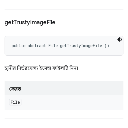
get
Trusty
Image
File
public abstract File getTrustyImageFile ()
স্থানীয় নির্ভরযোগ্য ইমেজ ফাইলটি নিন।
ফেরত
File