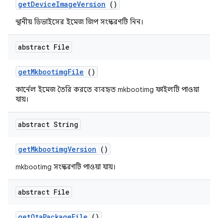
get
Device
Image
Version
()
স্থানীয় ডিভাইসের ইমেজ জিপ সংস্করণটি নিন।
abstract File
get
Mkbootimg
File
()
কার্নেল ইমেজ তৈরি করতে ব্যবহৃত mkbootimg ফাইলটি পাওয়া
যায়।
abstract String
get
Mkbootimg
Version
()
mkbootimg সংস্করণটি পাওয়া যায়।
abstract File
get
Ota
Package
File
()