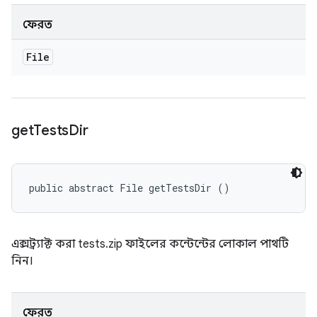
ফেরত
File
get
Tests
Dir
public abstract File getTestsDir ()
এক্সট্র্যাক্ট করা tests.zip ফাইলের কন্টেন্টের লোকাল পাথটি
নিন।
ফেরত