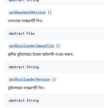
get
Baseband
Version
()
বেসব্যান্ড সংস্করণটি নিন।
abstract File
get
Bootloader
Image
File
()
স্থানীয় বুটলোডার ইমেজ ফাইলটি সংগ্রহ করুন।
abstract String
get
Bootloader
Version
()
বুটলোডার সংস্করণটি নিন।
abstract String