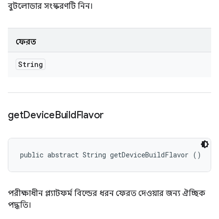
বুটলোডার সংস্করণটি নিন।
ফেরত
String
get
Device
Build
Flavor
public abstract String getDeviceBuildFlavor ()
পরীক্ষাধীন প্ল্যাটফর্ম বিল্ডের ধরন ফেরত দেওয়ার জন্য ঐচ্ছিক
পদ্ধতি।