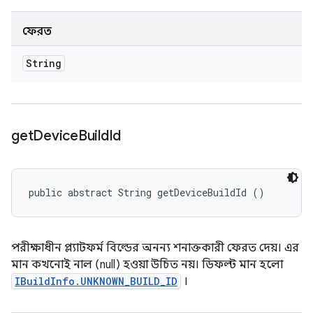
ফেরত
String
get
Device
Build
Id
public abstract String getDeviceBuildId ()
পরীক্ষাধীন প্ল্যাটফর্ম বিল্ডের অনন্য শনাক্তকারী ফেরত দেয়। এর
মান কখনোই নাল (null) হওয়া উচিত নয়। ডিফল্ট মান হলো
IBuildInfo.UNKNOWN_BUILD_ID
।