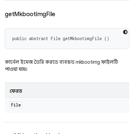
get
Mkbootimg
File
public abstract File getMkbootimgFile ()
কার্নেল ইমেজ তৈরি করতে ব্যবহৃত mkbootimg ফাইলটি
পাওয়া যায়।
ফেরত
File