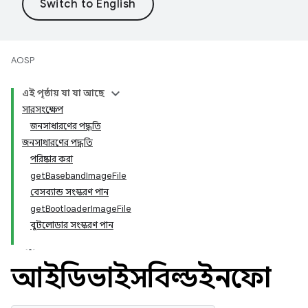
AOSP
এই পৃষ্ঠায় যা যা আছে
সারসংক্ষেপ
জনসাধারণের পদ্ধতি
জনসাধারণের পদ্ধতি
পরিষ্কার করা
getBasebandImageFile
বেসব্যান্ড সংস্করণ পান
getBootloaderImageFile
বুটলোডার সংস্করণ পান
আইডিভাইসবিল্ডইনফো