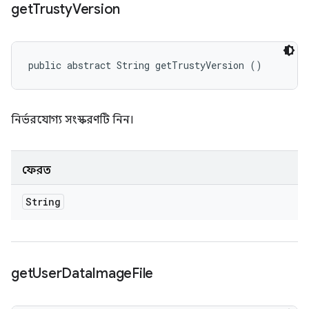
get
Trusty
Version
public abstract String getTrustyVersion ()
নির্ভরযোগ্য সংস্করণটি নিন।
ফেরত
String
get
User
Data
Image
File