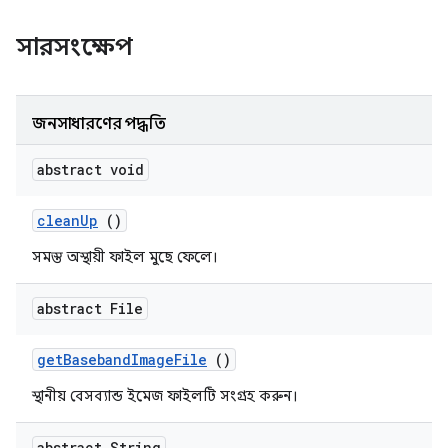
সারসংক্ষেপ
জনসাধারণের পদ্ধতি
abstract void
clean
Up
()
সমস্ত অস্থায়ী ফাইল মুছে ফেলে।
abstract File
get
Baseband
Image
File
()
স্থানীয় বেসব্যান্ড ইমেজ ফাইলটি সংগ্রহ করুন।
abstract String