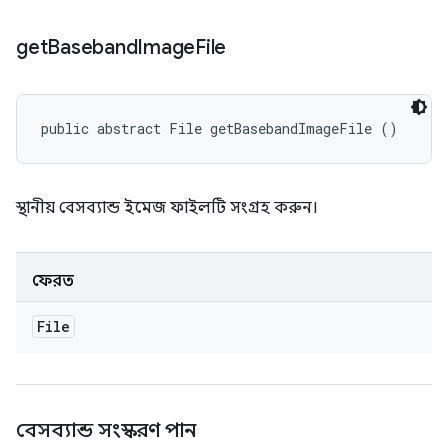
get
Baseband
Image
File
public abstract File getBasebandImageFile ()
স্থানীয় বেসব্যান্ড ইমেজ ফাইলটি সংগ্রহ করুন।
ফেরত
File
বেসব্যান্ড সংস্করণ পান