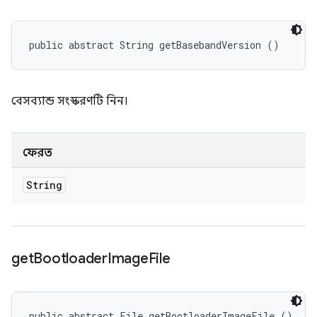
public abstract String getBasebandVersion ()
বেসব্যান্ড সংস্করণটি নিন।
ফেরত
String
get
Bootloader
Image
File
public abstract File getBootloaderImageFile ()