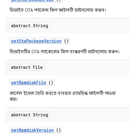
ডিভাইস OTA প্যাকেজ জিপ ফাইলটি ডাউনলোড করুন।
abstract String
get
Ota
Package
Version
()
ডিভাইসটির OTA প্যাকেজের জিপ সংস্করণটি ডাউনলোড করুন।
abstract File
get
Ramdisk
File
()
কার্নেল ইমেজ তৈরি করতে ব্যবহৃত র‍্যামডিস্ক ফাইলটি পাওয়া
যায়।
abstract String
get
Ramdisk
Version
()