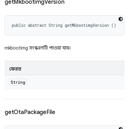
get
Mkbootimg
Version
public abstract String getMkbootimgVersion ()
mkbootimg সংস্করণটি পাওয়া যায়।
ফেরত
String
get
Ota
Package
File