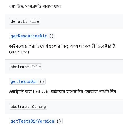
র‍্যামডিস্ক সংস্করণটি পাওয়া যায়।
default File
get
Resources
Dir
()
ডাউনলোড করা রিসোর্সগুলোর কিছু অংশ ধারণকারী ডিরেক্টরিটি
ফেরত দেয়।
abstract File
get
Tests
Dir
()
এক্সট্র্যাক্ট করা tests.zip ফাইলের কন্টেন্টের লোকাল পাথটি নিন।
abstract String
get
Tests
Dir
Version
()