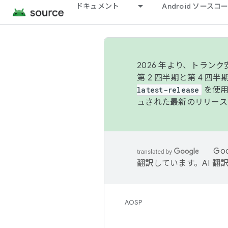
ドキュメント
Android ソース
2026 年より、トラ
第 2 四半期と第 4 四
latest-release
を使用
ュされた最新のリリース
Go
翻訳しています。AI 
AOSP