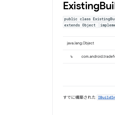
Existing
Bui
public class ExistingBu
extends Object
implem
java.lang.Object
↳
com.android.tradefe
すでに構築された
IBuildI