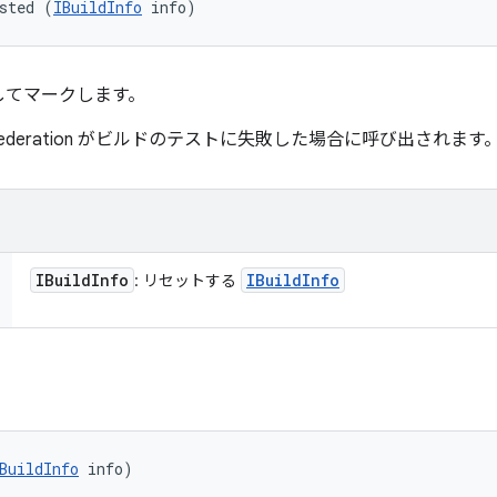
sted (
IBuildInfo
 info)
してマークします。
Federation がビルドのテストに失敗した場合に呼び出されます
IBuild
Info
IBuild
Info
: リセットする
BuildInfo
 info)