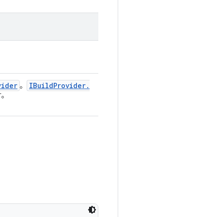
vider
IBuild
Provider
.
。
す。