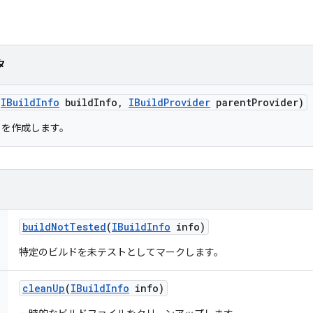
タ
(
IBuild
Info
build
Info
,
IBuild
Provider
parent
Provider)
を作成します。
build
Not
Tested
(
IBuild
Info
info)
特定のビルドを未テストとしてマークします。
clean
Up
(
IBuild
Info
info)