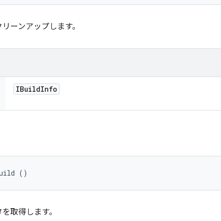
クリーンアップします。
IBuild
Info
uild ()
タを取得します。