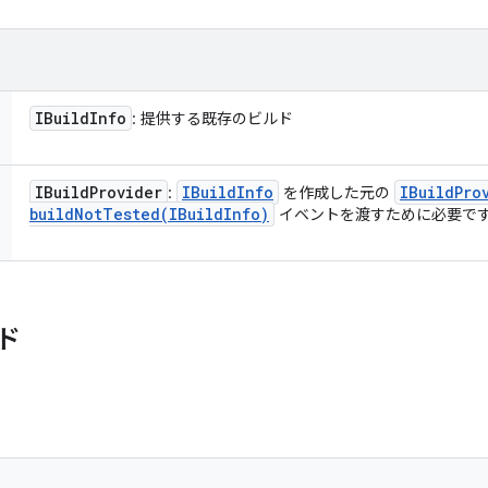
IBuild
Info
: 提供する既存のビルド
IBuild
Provider
IBuild
Info
IBuild
Pro
:
を作成した元の
buildNotTested(
IBuild
Info)
イベントを渡すために必要で
ド