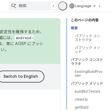
/
このページの内容
概要
の安定性を確保するため、
パブリック コン
投稿には、
android-
ストラクタ
、常に AOSP にプッシ
パブリック メソ
さい。
ッド
パブリック コンスト
ラクタ
ExistingBuildProv
ider
パブリック メソッド
buildNotTested
cleanUp
getBuild