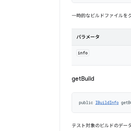
一時的なビルドファイルを
パラメータ
info
get
Build
public 
IBuildInfo
 getB
テスト対象のビルドのデー