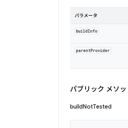
パラメータ
build
Info
parent
Provider
パブリック メソッ
build
Not
Tested