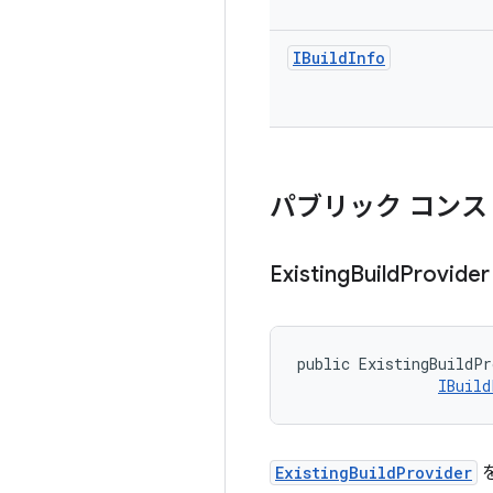
IBuild
Info
パブリック コンス
Existing
Build
Provider
public ExistingBuildPr
IBuild
ExistingBuildProvider