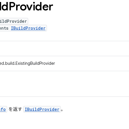
ld
Provider
ildProvider
ents
IBuildProvider
d.build.ExistingBuildProvider
nfo
を返す
IBuildProvider
。