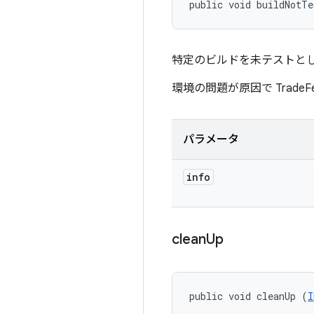
public void buildNotTe
特定のビルドを未テストと
環境の問題が原因で Trade
パラメータ
info
clean
Up
public void cleanUp (
I