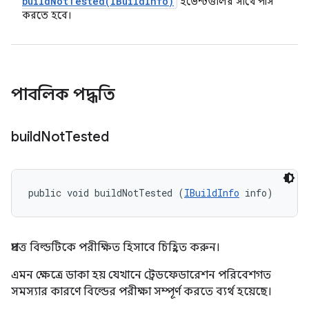
buildNotTested(
IBuild
Info)
ইভেন্টগুলির সাথে পাস
করতে হবে।
পাবলিক পদ্ধতি
build
Not
Tested
public void buildNotTested (
IBuildInfo
 info)
প্রদত্ত বিল্ডটিকে পরীক্ষিত হিসাবে চিহ্নিত করুন।
এমন ক্ষেত্রে ডাকা হয় যেখানে ট্রেডফেডারেশন পরিবেশগত
সমস্যার কারণে বিল্ডের পরীক্ষা সম্পূর্ণ করতে ব্যর্থ হয়েছে।