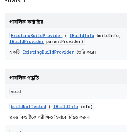
পাবলিক কনস্ট্রাক্টর
Existing
Build
Provider
(
IBuild
Info
build
Info
,
IBuild
Provider
parent
Provider)
ExistingBuildProvider
একটি
তৈরি করে।
পাবলিক পদ্ধতি
void
build
Not
Tested
(
IBuild
Info
info)
প্রদত্ত বিল্ডটিকে পরীক্ষিত হিসাবে চিহ্নিত করুন।