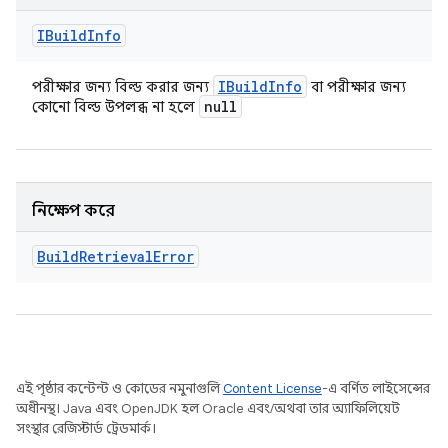
IBuild
Info
IBuild
Info
পরীক্ষার জন্য বিল্ড করার জন্য
বা পরীক্ষার জন্য
null
কোনো বিল্ড উপলব্ধ না হলে
নিক্ষেপ করে
Build
Retrieval
Error
এই পৃষ্ঠার কন্টেন্ট ও কোডের নমুনাগুলি
Content License
-এ বর্ণিত লাইসেন্সের
অধীনস্থ। Java এবং OpenJDK হল Oracle এবং/অথবা তার অ্যাফিলিয়েট
সংস্থার রেজিস্টার্ড ট্রেডমার্ক।