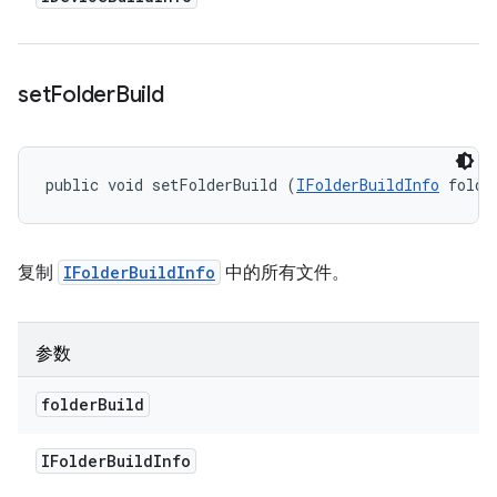
set
Folder
Build
public void setFolderBuild (
IFolderBuildInfo
 folde
复制
IFolderBuildInfo
中的所有文件。
参数
folder
Build
IFolder
Build
Info