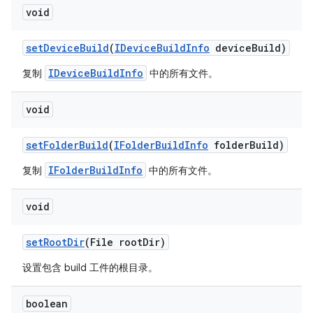
void
set
Device
Build
(
IDevice
Build
Info
device
Build)
IDeviceBuildInfo
复制
中的所有文件。
void
set
Folder
Build
(
IFolder
Build
Info
folder
Build)
IFolderBuildInfo
复制
中的所有文件。
void
set
Root
Dir
(File root
Dir)
设置包含 build 工件的根目录。
boolean