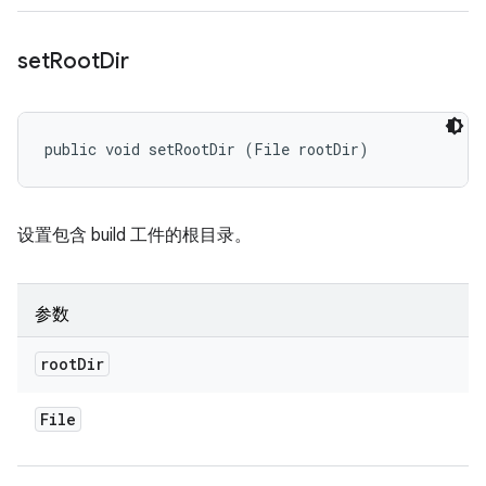
set
Root
Dir
public void setRootDir (File rootDir)
设置包含 build 工件的根目录。
参数
root
Dir
File