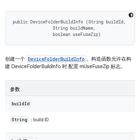
public DeviceFolderBuildInfo (String buildId, 

                String buildName, 

                boolean useFuseZip)
创建一个
DeviceFolderBuildInfo
。构造函数允许在构
建 DeviceFolderBuildInfo 时 配置 mUseFuseZip 标志。
参数
build
Id
String
：build ID