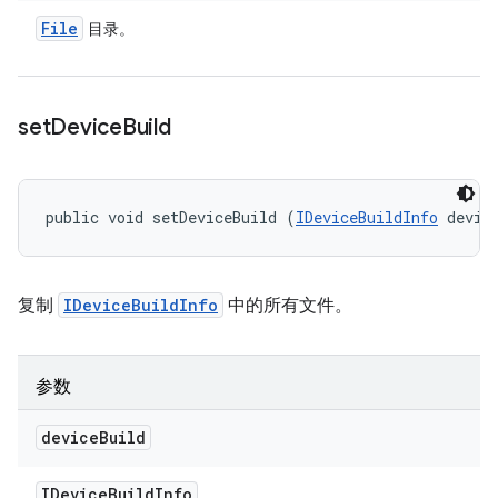
File
目录。
set
Device
Build
public void setDeviceBuild (
IDeviceBuildInfo
 devic
复制
IDeviceBuildInfo
中的所有文件。
参数
device
Build
IDevice
Build
Info