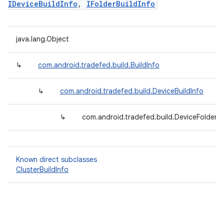
IDeviceBuildInfo
,
IFolderBuildInfo
java.lang.Object
↳
com.android.tradefed.build.BuildInfo
↳
com.android.tradefed.build.DeviceBuildInfo
↳
com.android.tradefed.build.DeviceFolderBu
Known direct subclasses
ClusterBuildInfo