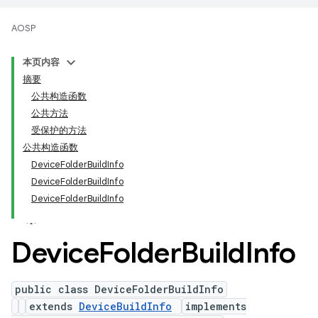
AOSP
本页内容
摘要
公共构造函数
公共方法
受保护的方法
公共构造函数
DeviceFolderBuildInfo
DeviceFolderBuildInfo
DeviceFolderBuildInfo
Device
Folder
Build
Info
public class DeviceFolderBuildInfo
extends
DeviceBuildInfo
implements