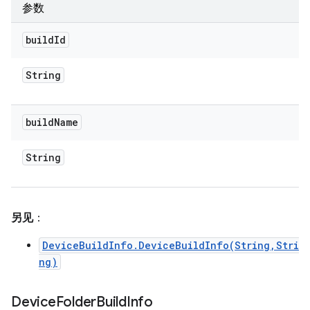
参数
build
Id
String
build
Name
String
另见
：
DeviceBuildInfo.DeviceBuildInfo(String,Stri
ng)
Device
Folder
Build
Info