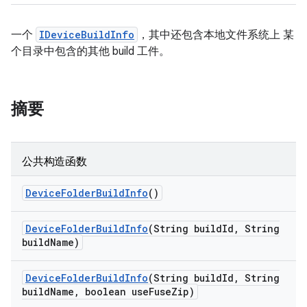
一个
IDeviceBuildInfo
，其中还包含本地文件系统上 某
个目录中包含的其他 build 工件。
摘要
公共构造函数
Device
Folder
Build
Info
()
Device
Folder
Build
Info
(String build
Id
,
String
build
Name)
Device
Folder
Build
Info
(String build
Id
,
String
build
Name
,
boolean use
Fuse
Zip)