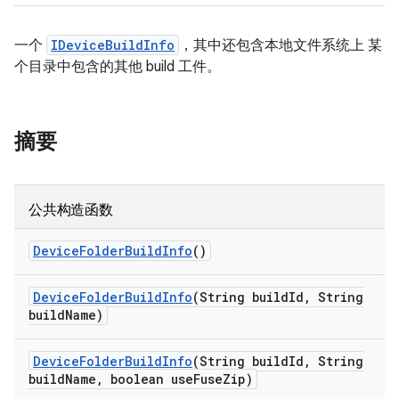
一个
IDeviceBuildInfo
，其中还包含本地文件系统上 某
个目录中包含的其他 build 工件。
摘要
公共构造函数
Device
Folder
Build
Info
()
Device
Folder
Build
Info
(String build
Id
,
String
build
Name)
Device
Folder
Build
Info
(String build
Id
,
String
build
Name
,
boolean use
Fuse
Zip)