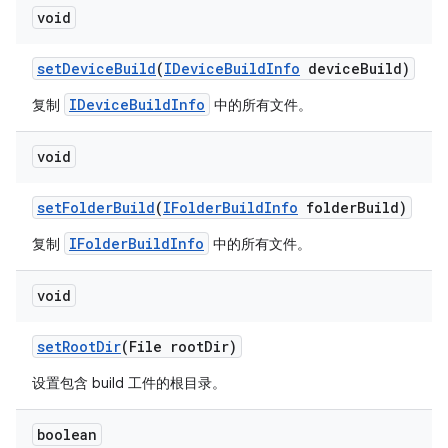
void
set
Device
Build
(
IDevice
Build
Info
device
Build)
IDeviceBuildInfo
复制
中的所有文件。
void
set
Folder
Build
(
IFolder
Build
Info
folder
Build)
IFolderBuildInfo
复制
中的所有文件。
void
set
Root
Dir
(File root
Dir)
设置包含 build 工件的根目录。
boolean