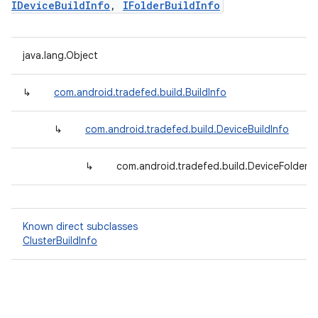
IDeviceBuildInfo
,
IFolderBuildInfo
java.lang.Object
↳
com.android.tradefed.build.BuildInfo
↳
com.android.tradefed.build.DeviceBuildInfo
↳
com.android.tradefed.build.DeviceFolderBu
Known direct subclasses
ClusterBuildInfo