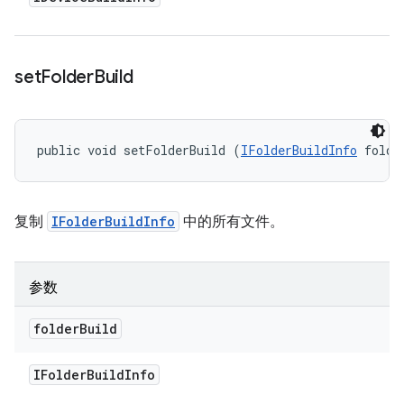
set
Folder
Build
public void setFolderBuild (
IFolderBuildInfo
 folde
复制
IFolderBuildInfo
中的所有文件。
参数
folder
Build
IFolder
Build
Info