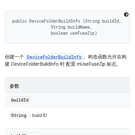
public DeviceFolderBuildInfo (String buildId, 

                String buildName, 

                boolean useFuseZip)
创建一个
DeviceFolderBuildInfo
。构造函数允许在构
建 DeviceFolderBuildInfo 时 配置 mUseFuseZip 标志。
参数
build
Id
String
：build ID