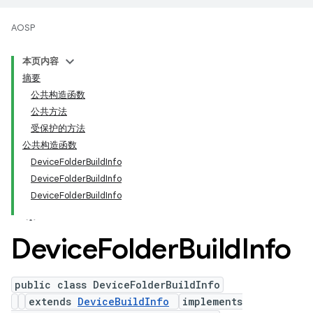
AOSP
本页内容
摘要
公共构造函数
公共方法
受保护的方法
公共构造函数
DeviceFolderBuildInfo
DeviceFolderBuildInfo
DeviceFolderBuildInfo
Device
Folder
Build
Info
public class DeviceFolderBuildInfo
extends
DeviceBuildInfo
implements