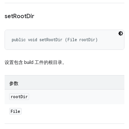
set
Root
Dir
public void setRootDir (File rootDir)
设置包含 build 工件的根目录。
参数
root
Dir
File