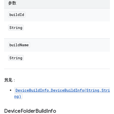
参数
build
Id
String
build
Name
String
另见
：
DeviceBuildInfo.DeviceBuildInfo(String,Stri
ng)
Device
Folder
Build
Info