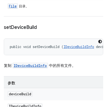
File
目录。
set
Device
Build
public void setDeviceBuild (
IDeviceBuildInfo
 devic
复制
IDeviceBuildInfo
中的所有文件。
参数
device
Build
IDevice
Build
Info