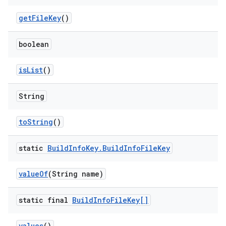
get
File
Key
()
boolean
is
List
()
String
to
String
()
static
Build
Info
Key
.
Build
Info
File
Key
value
Of
(String name)
static final
Build
Info
File
Key[]
values
()