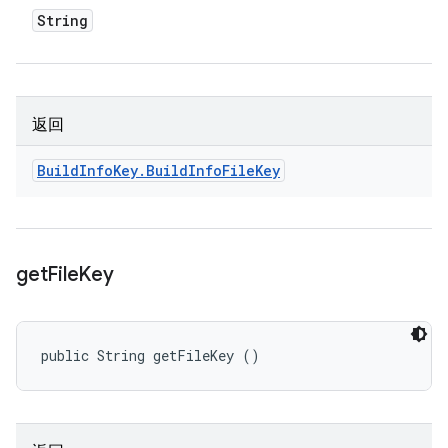
String
返回
Build
Info
Key
.
Build
Info
File
Key
get
File
Key
public String getFileKey ()