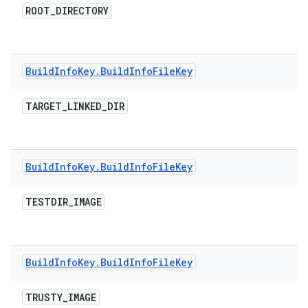
ROOT
_
DIRECTORY
Build
Info
Key
.
Build
Info
File
Key
TARGET
_
LINKED
_
DIR
Build
Info
Key
.
Build
Info
File
Key
TESTDIR
_
IMAGE
Build
Info
Key
.
Build
Info
File
Key
TRUSTY
_
IMAGE