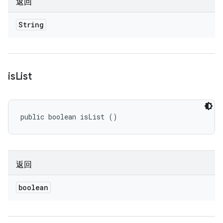
返回
String
is
List
public boolean isList ()
返回
boolean