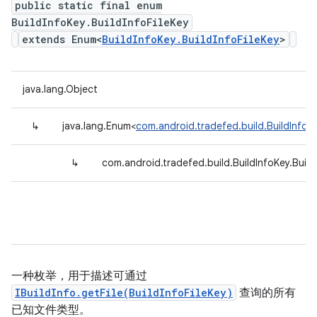
public static final enum
BuildInfoKey.BuildInfoFileKey
extends Enum<
BuildInfoKey.BuildInfoFileKey
>
java.lang.Object
↳
java.lang.Enum<
com.android.tradefed.build.BuildInfoKe
↳
com.android.tradefed.build.BuildInfoKey.Build
一种枚举，用于描述可通过
IBuildInfo.getFile(BuildInfoFileKey)
查询的所有
已知文件类型。