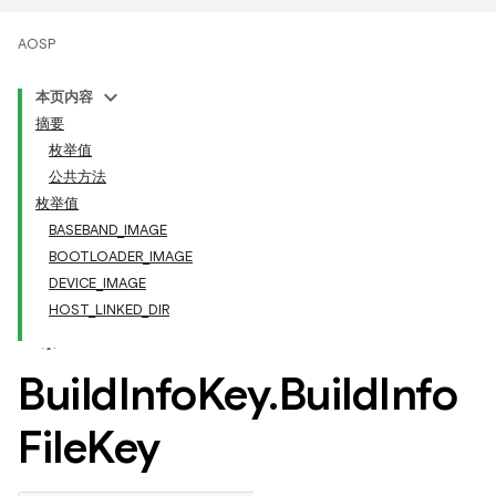
AOSP
本页内容
摘要
枚举值
公共方法
枚举值
BASEBAND_IMAGE
BOOTLOADER_IMAGE
DEVICE_IMAGE
HOST_LINKED_DIR
Build
Info
Key
.
Build
Info
File
Key