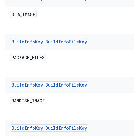
OTA
_
IMAGE
Build
Info
Key
.
Build
Info
File
Key
PACKAGE
_
FILES
Build
Info
Key
.
Build
Info
File
Key
RAMDISK
_
IMAGE
Build
Info
Key
.
Build
Info
File
Key