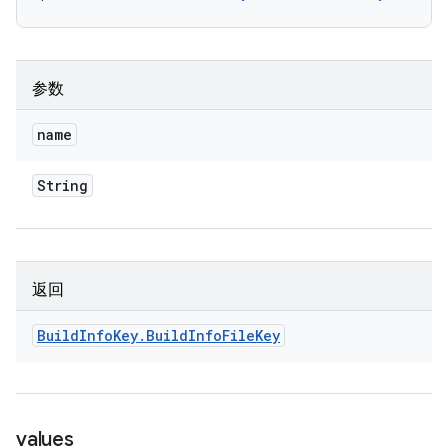
参数
name
String
返回
Build
Info
Key
.
Build
Info
File
Key
values