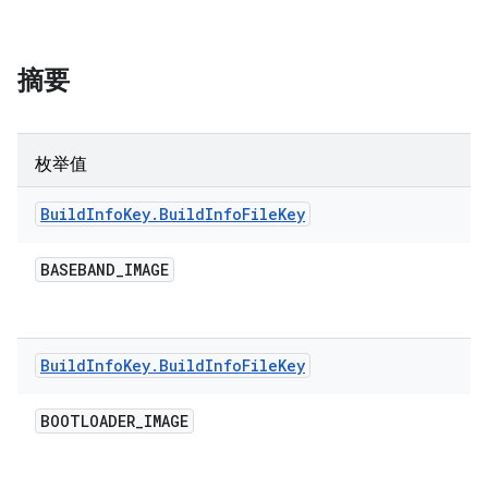
摘要
枚举值
Build
Info
Key
.
Build
Info
File
Key
BASEBAND
_
IMAGE
Build
Info
Key
.
Build
Info
File
Key
BOOTLOADER
_
IMAGE