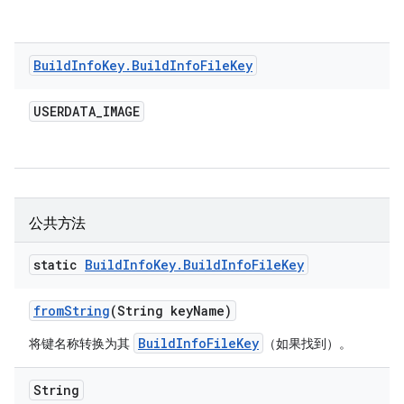
Build
Info
Key
.
Build
Info
File
Key
USERDATA
_
IMAGE
公共方法
static
Build
Info
Key
.
Build
Info
File
Key
from
String
(String key
Name)
BuildInfoFileKey
将键名称转换为其
（如果找到）。
String