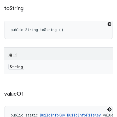
to
String
public String toString ()
返回
String
value
Of
public static 
BuildInfoKey.BuildInfoFileKey
 valueO