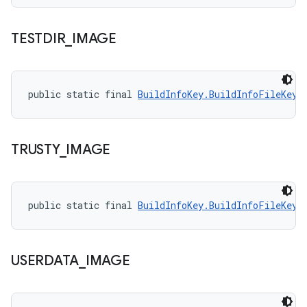
TESTDIR
_
IMAGE
public static final 
BuildInfoKey.BuildInfoFileKey
 
TRUSTY
_
IMAGE
public static final 
BuildInfoKey.BuildInfoFileKey
 
USERDATA
_
IMAGE