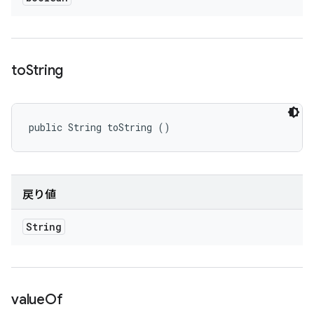
to
String
public String toString ()
戻り値
String
value
Of