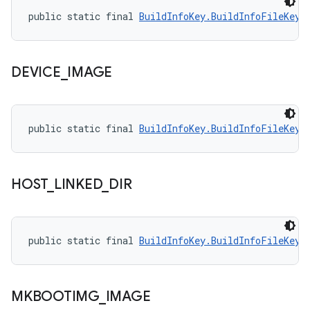
public static final 
BuildInfoKey.BuildInfoFileKey
 
DEVICE
_
IMAGE
public static final 
BuildInfoKey.BuildInfoFileKey
 
HOST
_
LINKED
_
DIR
public static final 
BuildInfoKey.BuildInfoFileKey
 
MKBOOTIMG
_
IMAGE