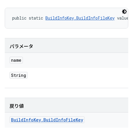
public static 
BuildInfoKey.BuildInfoFileKey
 valueO
パラメータ
name
String
戻り値
Build
Info
Key
.
Build
Info
File
Key