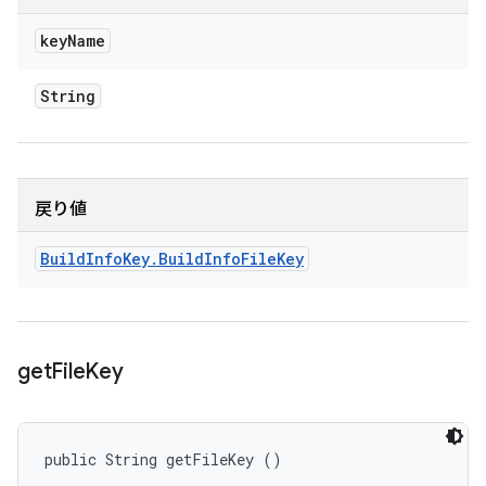
key
Name
String
戻り値
Build
Info
Key
.
Build
Info
File
Key
get
File
Key
public String getFileKey ()