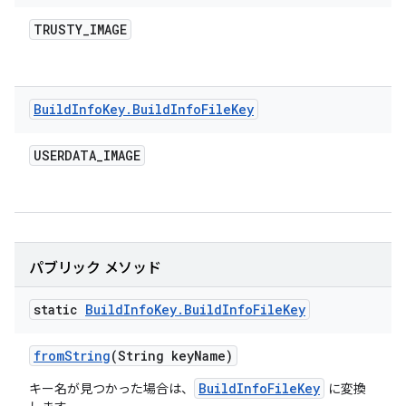
TRUSTY
_
IMAGE
Build
Info
Key
.
Build
Info
File
Key
USERDATA
_
IMAGE
パブリック メソッド
static
Build
Info
Key
.
Build
Info
File
Key
from
String
(String key
Name)
BuildInfoFileKey
キー名が見つかった場合は、
に変換