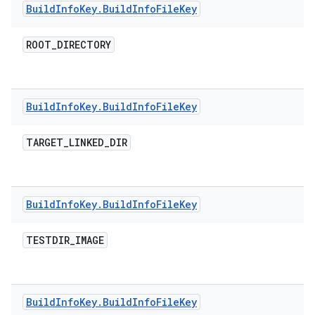
Build
Info
Key
.
Build
Info
File
Key
ROOT
_
DIRECTORY
Build
Info
Key
.
Build
Info
File
Key
TARGET
_
LINKED
_
DIR
Build
Info
Key
.
Build
Info
File
Key
TESTDIR
_
IMAGE
Build
Info
Key
.
Build
Info
File
Key