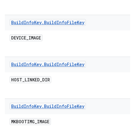
Build
Info
Key
.
Build
Info
File
Key
DEVICE
_
IMAGE
Build
Info
Key
.
Build
Info
File
Key
HOST
_
LINKED
_
DIR
Build
Info
Key
.
Build
Info
File
Key
MKBOOTIMG
_
IMAGE