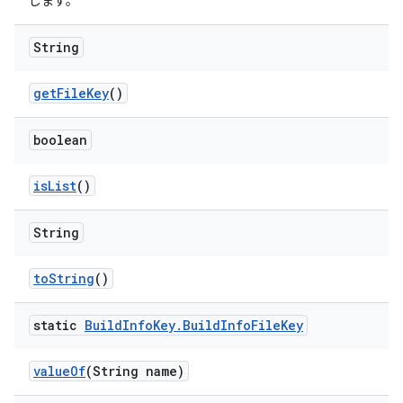
します。
String
get
File
Key
()
boolean
is
List
()
String
to
String
()
static
Build
Info
Key
.
Build
Info
File
Key
value
Of
(String name)