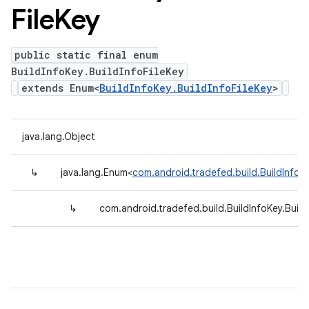
File
Key
public static final enum
BuildInfoKey.BuildInfoFileKey
extends Enum<
BuildInfoKey.BuildInfoFileKey
>
java.lang.Object
↳
java.lang.Enum<
com.android.tradefed.build.BuildInfoKe
↳
com.android.tradefed.build.BuildInfoKey.Build