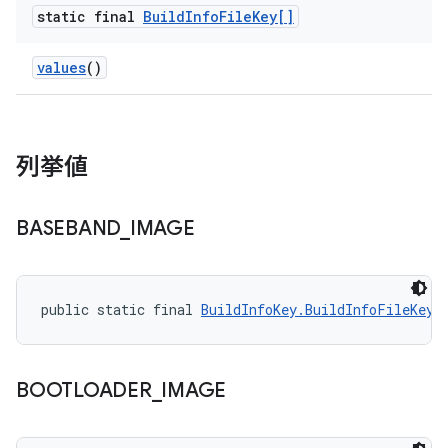
static final
Build
Info
File
Key[]
values
()
列挙値
BASEBAND
_
IMAGE
public static final 
BuildInfoKey.BuildInfoFileKey
 
BOOTLOADER
_
IMAGE