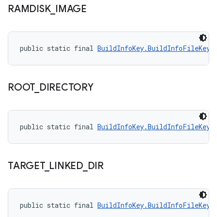
RAMDISK
_
IMAGE
public static final 
BuildInfoKey.BuildInfoFileKey
 
ROOT
_
DIRECTORY
public static final 
BuildInfoKey.BuildInfoFileKey
 
TARGET
_
LINKED
_
DIR
public static final 
BuildInfoKey.BuildInfoFileKey
 