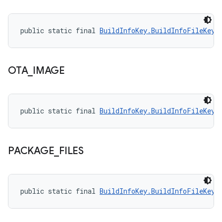
public static final 
BuildInfoKey.BuildInfoFileKey
 
OTA
_
IMAGE
public static final 
BuildInfoKey.BuildInfoFileKey
 
PACKAGE
_
FILES
public static final 
BuildInfoKey.BuildInfoFileKey
 