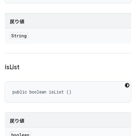
戻り値
String
is
List
public boolean isList ()
戻り値
boolean