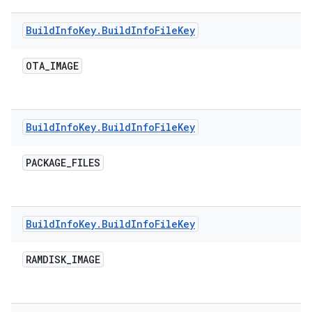
Build
Info
Key
.
Build
Info
File
Key
OTA
_
IMAGE
Build
Info
Key
.
Build
Info
File
Key
PACKAGE
_
FILES
Build
Info
Key
.
Build
Info
File
Key
RAMDISK
_
IMAGE