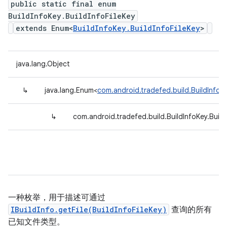
public static final enum
BuildInfoKey.BuildInfoFileKey
extends Enum<
BuildInfoKey.BuildInfoFileKey
>
java.lang.Object
↳
java.lang.Enum<
com.android.tradefed.build.BuildInfoKe
↳
com.android.tradefed.build.BuildInfoKey.Build
一种枚举，用于描述可通过
IBuildInfo.getFile(BuildInfoFileKey)
查询的所有
已知文件类型。