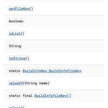
get
File
Key
()
boolean
is
List
()
String
to
String
()
static
Build
Info
Key
.
Build
Info
File
Key
value
Of
(String name)
static final
Build
Info
File
Key[]
values
()