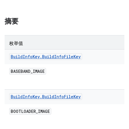
摘要
枚举值
Build
Info
Key
.
Build
Info
File
Key
BASEBAND
_
IMAGE
Build
Info
Key
.
Build
Info
File
Key
BOOTLOADER
_
IMAGE