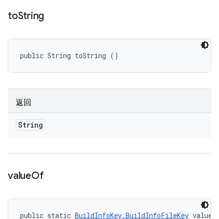
to
String
public String toString ()
返回
String
value
Of
public static 
BuildInfoKey.BuildInfoFileKey
 valueO