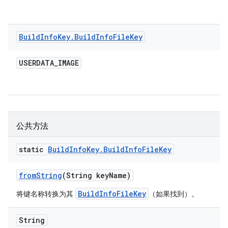
Build
Info
Key
.
Build
Info
File
Key
USERDATA
_
IMAGE
公共方法
static
Build
Info
Key
.
Build
Info
File
Key
from
String
(String key
Name)
BuildInfoFileKey
将键名称转换为其
（如果找到）。
String