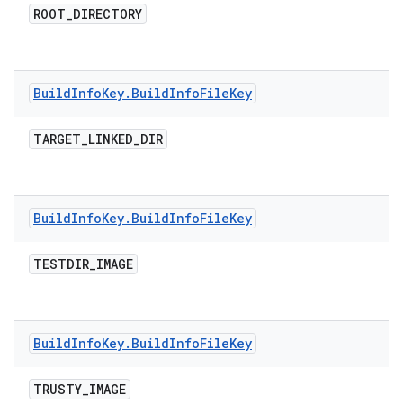
ROOT
_
DIRECTORY
Build
Info
Key
.
Build
Info
File
Key
TARGET
_
LINKED
_
DIR
Build
Info
Key
.
Build
Info
File
Key
TESTDIR
_
IMAGE
Build
Info
Key
.
Build
Info
File
Key
TRUSTY
_
IMAGE