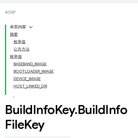
AOSP
本页内容
摘要
枚举值
公共方法
枚举值
BASEBAND_IMAGE
BOOTLOADER_IMAGE
DEVICE_IMAGE
HOST_LINKED_DIR
Build
Info
Key
.
Build
Info
File
Key