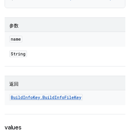
参数
name
String
返回
Build
Info
Key
.
Build
Info
File
Key
values