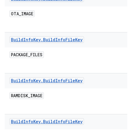
OTA
_
IMAGE
Build
Info
Key
.
Build
Info
File
Key
PACKAGE
_
FILES
Build
Info
Key
.
Build
Info
File
Key
RAMDISK
_
IMAGE
Build
Info
Key
.
Build
Info
File
Key