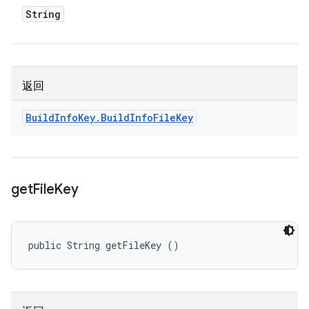
String
返回
Build
Info
Key
.
Build
Info
File
Key
get
File
Key
public String getFileKey ()