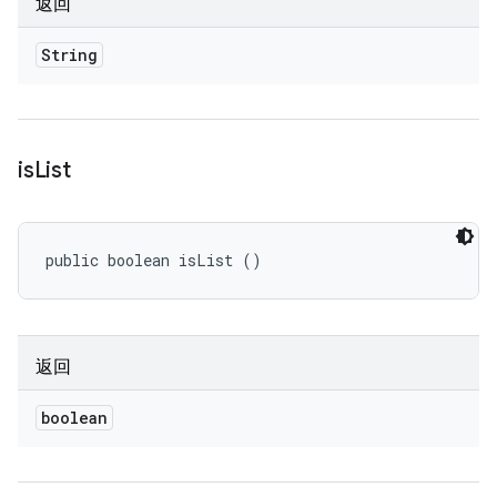
返回
String
is
List
public boolean isList ()
返回
boolean