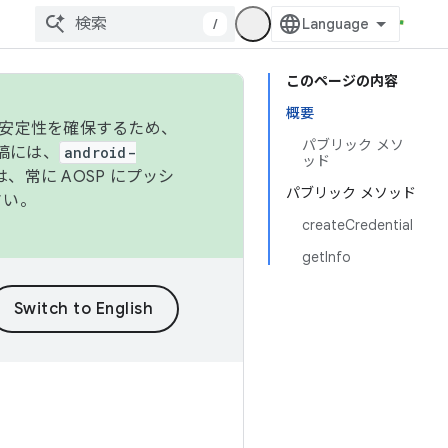
/
このページの内容
概要
の安定性を確保するため、
パブリック メソ
投稿には、
android-
ッド
、常に AOSP にプッシ
パブリック メソッド
さい。
createCredential
getInfo