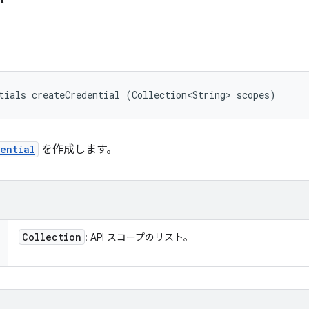
tials createCredential (Collection<String> scopes)
ential
を作成します。
Collection
: API スコープのリスト。