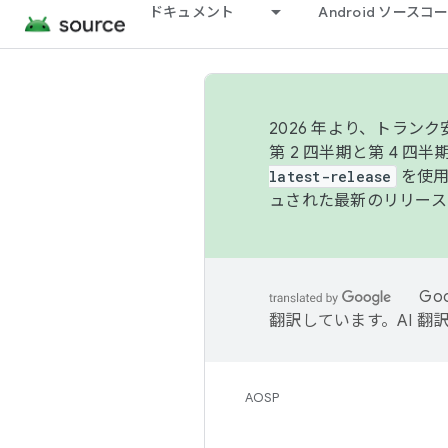
ドキュメント
Android ソース
2026 年より、トラ
第 2 四半期と第 4 四
latest-release
を使用
ュされた最新のリリース
Go
翻訳しています。AI 
AOSP