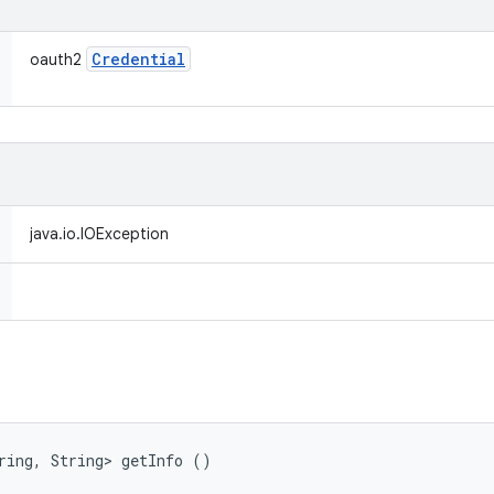
Credential
oauth2
java.io.IOException
ring, String> getInfo ()