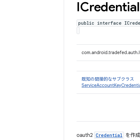
ICredential
public interface ICred
com.android.tradefed.auth.I
既知の間接的なサブクラス
ServiceAccountKeyCredenti
oauth2
Credential
を作成