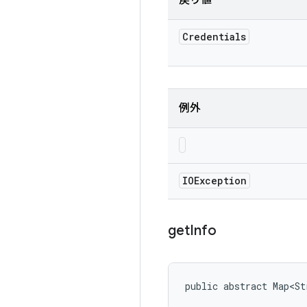
戻り値
Credentials
例外
IOException
get
Info
public abstract Map<St