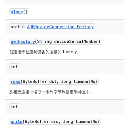
close
()
static
Adb
Device
Connection
.
Factory
get
Factory
(String device
Serial
Number)
创建用于创建与设备的连接的 factory。
int
read
(Byte
Buffer dst
,
long timeout
Ms)
从相应连接中读取一系列字节到指定缓冲区中。
int
write
(Byte
Buffer src
,
long timeout
Ms)