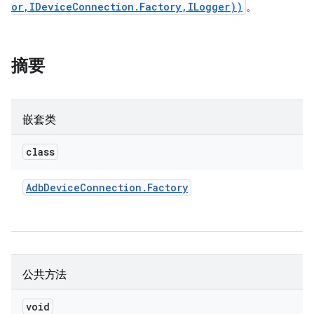
or,IDeviceConnection.Factory,ILogger))
。
摘要
嵌套类
class
Adb
Device
Connection
.
Factory
公共方法
void