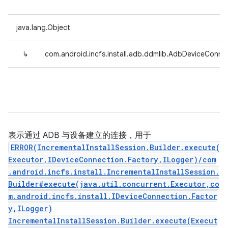
java.lang.Object
↳
com.android.incfs.install.adb.ddmlib.AdbDeviceConne
表示通过 ADB 与设备建立的连接，用于
ERROR(IncrementalInstallSession.Builder.execute(
Executor,IDeviceConnection.Factory,ILogger)/com
.android.incfs.install.IncrementalInstallSession.
Builder#execute(java.util.concurrent.Executor,co
m.android.incfs.install.IDeviceConnection.Factor
y,ILogger)
IncrementalInstallSession.Builder.execute(Execut