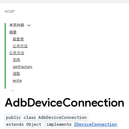
AOSP
本页内容
摘要
嵌套类
公共方法
公共方法
关闭
getFactory
读取
write
Adb
Device
Connection
public class AdbDeviceConnection
extends Object
implements
IDeviceConnection