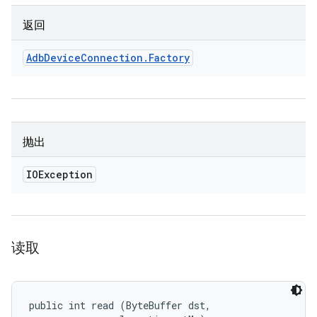
返回
Adb
Device
Connection
.
Factory
抛出
IOException
读取
public int read (ByteBuffer dst, 
