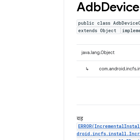
Adb
Device
public class AdbDevice
extends Object
implem
java.lang.Object
↳
com.android.incfs.
यह
ERROR(IncrementalInsta
droid.incfs.install.Inc