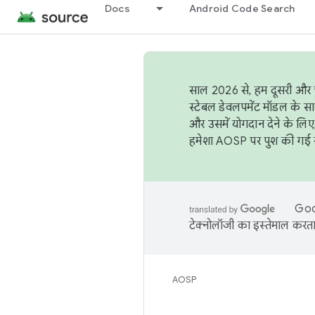
Docs
Android Code Search
साल 2026 से, हम दूसरी और च
स्टेबल डेवलपमेंट मॉडल के सा
और उसमें योगदान देने के लिए
हमेशा AOSP पर पुश की गई सब
Goog
टेक्नोलॉजी का इस्तेमाल करता 
AOSP