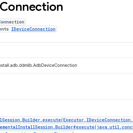
Connection
Connection
ents
IDeviceConnection
install.adb.ddmlib.AdbDeviceConnection
llSession.Builder.execute(Executor,IDeviceConnection
rementalInstallSession.Builder#execute(java.util.conc