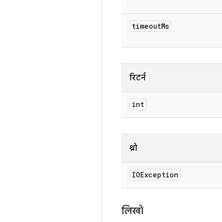
timeout
Ms
रिटर्न
int
थ्रो
IOException
लिखो