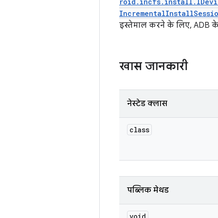
roid.incfs.install.IDev
IncrementalInstallSessi
इस्तेमाल करने के लिए, ADB क
खास जानकारी
नेस्टेड क्लास
class
पब्लिक मेथड
void