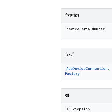
पैरामीटर
device
Serial
Number
रिटर्न
Adb
Device
Connection
.
Factory
थ्रो
IOException