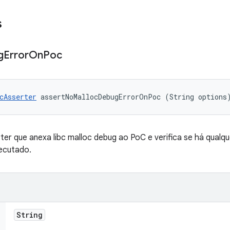
s
g
Error
On
Poc
cAsserter
 assertNoMallocDebugErrorOnPoc (String options
r que anexa libc malloc debug ao PoC e verifica se há qualq
ecutado.
String