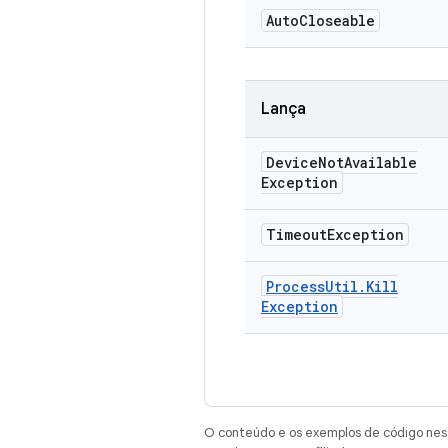
Auto
Closeable
Lança
Device
Not
Available
Exception
Timeout
Exception
Process
Util
.
Kill
Exception
O conteúdo e os exemplos de código nest