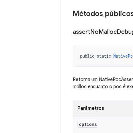
Métodos público
assert
No
Malloc
Debu
public static 
NativePo
Retorna um NativePocAsserte
malloc enquanto o poc é ex
Parâmetros
options