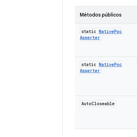
Métodos públicos
static
Native
Poc
Asserter
static
Native
Poc
Asserter
Auto
Closeable