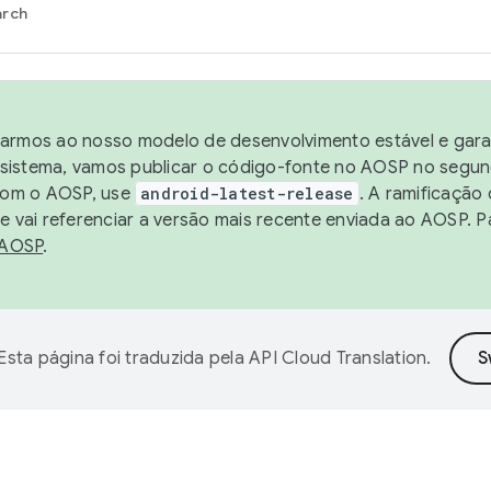
arch
harmos ao nosso modelo de desenvolvimento estável e garan
sistema, vamos publicar o código-fonte no AOSP no segund
 com o AOSP, use
android-latest-release
. A ramificação
 vai referenciar a versão mais recente enviada ao AOSP. P
 AOSP
.
Esta página foi traduzida pela
API Cloud Translation
.