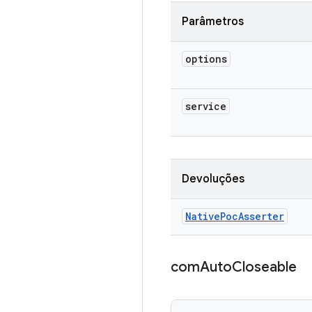
Parâmetros
options
service
Devoluções
Native
Poc
Asserter
com
Auto
Closeable