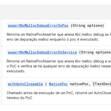
assert
No
Malloc
Debug
Error
On
Poc
(String options)
Retorna um NativePocAsserter que anexa libc malloc debug ao P
erro de depuração malloc enquanto o poc é executado.
assert
No
Malloc
Debug
Error
On
Service
(String options
Retorna um NativePocAsserter que anexa libc malloc debug a u
o PoC e verifica se há qualquer erro de depuração malloc ness
executado.
with
Auto
Closeable
(
Native
Poc
native
Poc
,
ITest
Dev
Chamado antes da execução de um PoC, retorna um AutoClose
término do PoC