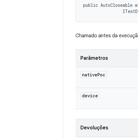
public AutoCloseable w
                ITestD
Chamado antes da execução
Parâmetros
native
Poc
device
Devoluções