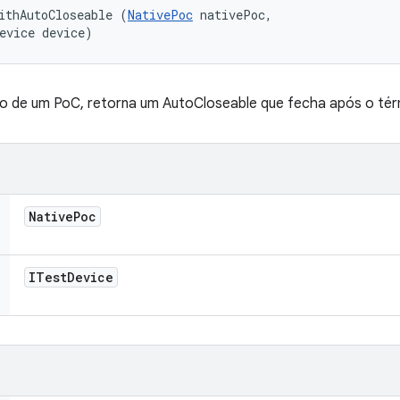
ithAutoCloseable (
NativePoc
 nativePoc, 

evice device)
 de um PoC, retorna um AutoCloseable que fecha após o té
Native
Poc
ITest
Device