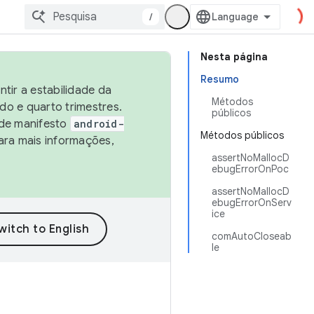
/
Nesta página
Resumo
tir a estabilidade da
Métodos
o e quarto trimestres.
públicos
 de manifesto
android-
Métodos públicos
ara mais informações,
assertNoMallocD
ebugErrorOnPoc
assertNoMallocD
ebugErrorOnServ
ice
comAutoCloseab
le