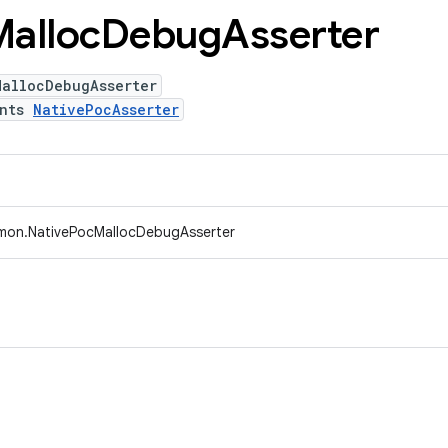
Malloc
Debug
Asserter
MallocDebugAsserter
ents
NativePocAsserter
mon.NativePocMallocDebugAsserter