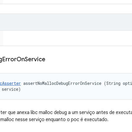
g
Error
On
Service
cAsserter
 assertNoMallocDebugErrorOnService (String opti
 service)
r que anexa libc malloc debug a um serviço antes de executar
 malloc nesse serviço enquanto o poc é executado.