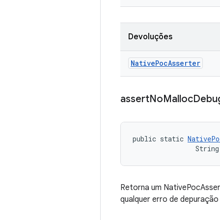
Devoluções
Native
Poc
Asserter
assert
No
Malloc
Debu
public static 
NativePo
                String
Retorna um NativePocAsserte
qualquer erro de depuração