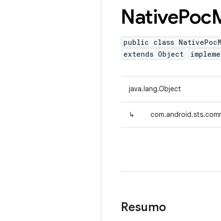
Native
Poc
public class NativePoc
extends Object
implem
java.lang.Object
↳
com.android.sts.com
Resumo