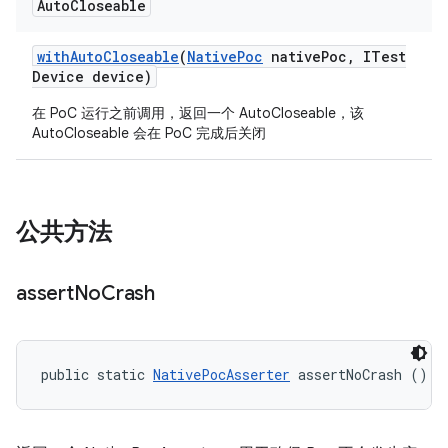
Auto
Closeable
with
Auto
Closeable
(
Native
Poc
native
Poc
,
ITest
Device device)
在 PoC 运行之前调用，返回一个 AutoCloseable，该
AutoCloseable 会在 PoC 完成后关闭
公共方法
assert
No
Crash
public static 
NativePocAsserter
 assertNoCrash ()