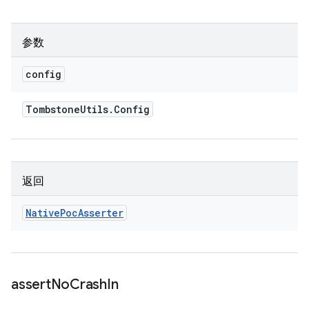
参数
config
Tombstone
Utils
.
Config
返回
Native
Poc
Asserter
assert
No
Crash
In