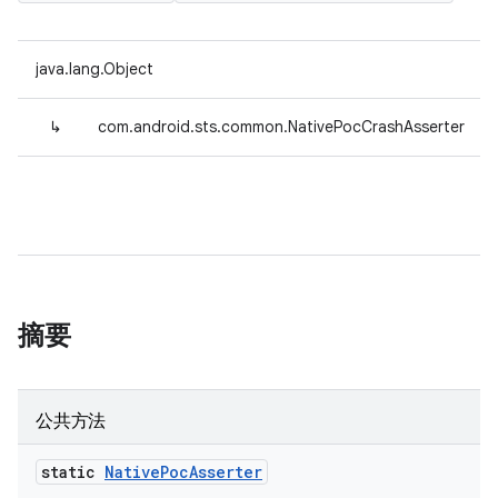
java.lang.Object
↳
com.android.sts.common.NativePocCrashAsserter
摘要
公共方法
static
Native
Poc
Asserter