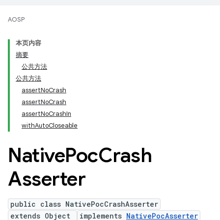
AOSP
本页内容
摘要
公共方法
公共方法
assertNoCrash
assertNoCrash
assertNoCrashIn
withAutoCloseable
Native
Poc
Crash
Asserter
public class NativePocCrashAsserter
extends Object
implements
NativePocAsserter