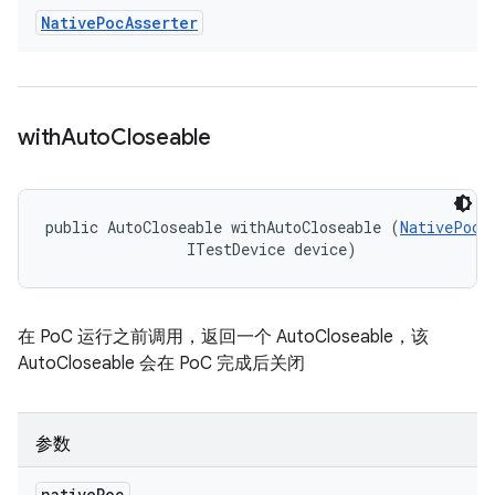
Native
Poc
Asserter
with
Auto
Closeable
public AutoCloseable withAutoCloseable (
NativePoc
 
                ITestDevice device)
在 PoC 运行之前调用，返回一个 AutoCloseable，该
AutoCloseable 会在 PoC 完成后关闭
参数
native
Poc