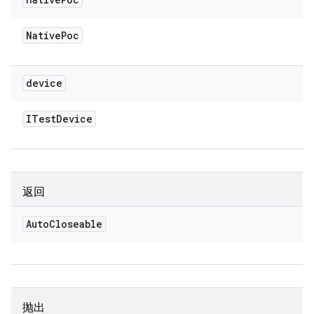
Native
Poc
device
ITest
Device
返回
Auto
Closeable
抛出