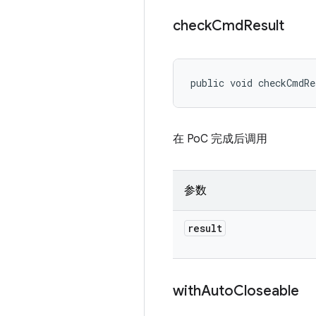
check
Cmd
Result
public void checkCmdR
在 PoC 完成后调用
参数
result
with
Auto
Closeable