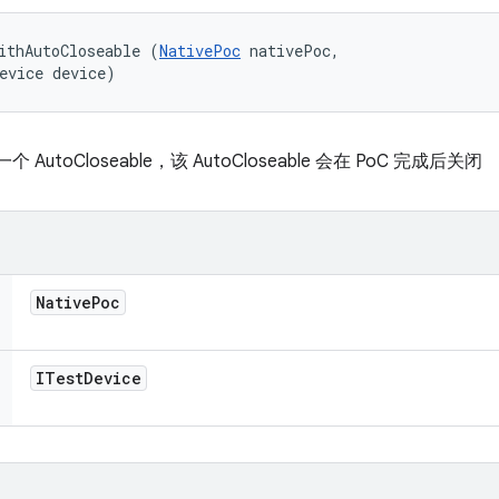
ithAutoCloseable (
NativePoc
 nativePoc, 

evice device)
utoCloseable，该 AutoCloseable 会在 PoC 完成后关闭
Native
Poc
ITest
Device