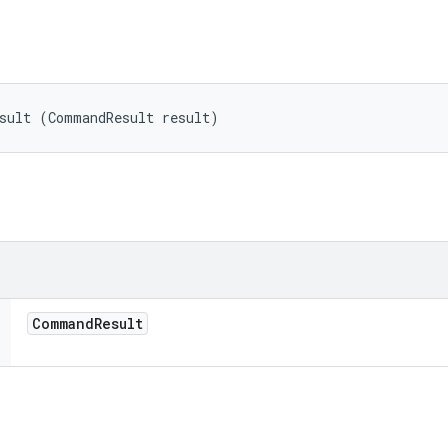
esult (CommandResult result)
Command
Result