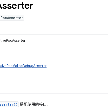
Asserter
ePocAsserter
tivePocAsserter
ativePocMallocDebugAsserter
sserter()
搭配使用的接口。