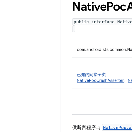
Native
Poc
public interface Nativ
com.android.sts.common.Na
已知的间接子类
NativePocCrashAsserter
、
N
供断言程序与
NativePoc.a