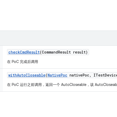
check
Cmd
Result
(Command
Result result)
在 PoC 完成后调用
with
Auto
Closeable
(
Native
Poc
native
Poc
,
ITest
Devic
在 PoC 运行之前调用，返回一个 AutoCloseable，该 AutoClosea