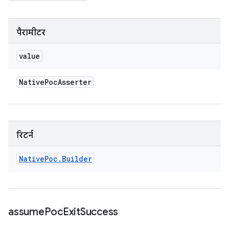
पैरामीटर
value
Native
Poc
Asserter
रिटर्न
Native
Poc
.
Builder
assume
Poc
Exit
Success