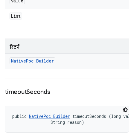
value
List
रिटर्न
Native
Poc
.
Builder
timeout
Seconds
public 
NativePoc.Builder
 timeoutSeconds (long value
                String reason)