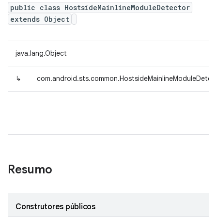
public class HostsideMainlineModuleDetector
extends Object
java.lang.Object
↳
com.android.sts.common.HostsideMainlineModuleDetec
Resumo
Construtores públicos