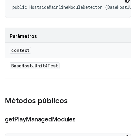
public HostsideMainlineModuleDetector (BaseHostJUn
Parâmetros
context
Base
Host
JUnit4Test
Métodos públicos
get
Play
Managed
Modules