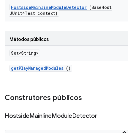
Hostside
Mainline
Module
Detector
(Base
Host
JUnit4Test context)
Métodos públicos
Set<String>
get
Play
Managed
Modules
()
Construtores públicos
Hostside
Mainline
Module
Detector