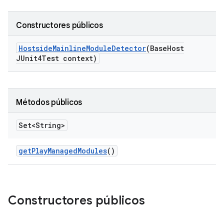
Constructores públicos
Hostside
Mainline
Module
Detector
(Base
Host
JUnit4Test context)
Métodos públicos
Set<String>
get
Play
Managed
Modules
()
Constructores públicos