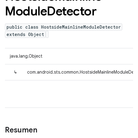
Module
Detector
public class HostsideMainlineModuleDetector
extends Object
java.lang.Object
↳
com.android.sts.common.HostsideMainlineModuleDete
Resumen