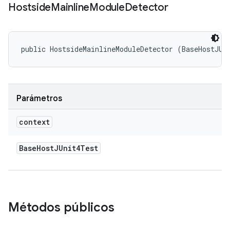
Hostside
Mainline
Module
Detector
public HostsideMainlineModuleDetector (BaseHostJUn
Parámetros
context
Base
Host
JUnit4Test
Métodos públicos