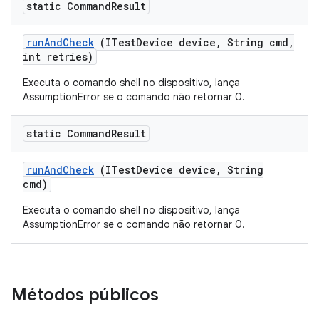
static Command
Result
run
And
Check
(ITest
Device device
,
String cmd
,
int retries)
Executa o comando shell no dispositivo, lança
AssumptionError se o comando não retornar 0.
static Command
Result
run
And
Check
(ITest
Device device
,
String
cmd)
Executa o comando shell no dispositivo, lança
AssumptionError se o comando não retornar 0.
Métodos públicos