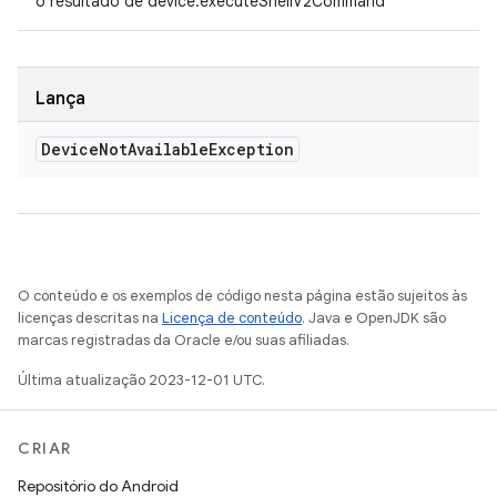
o resultado de device.executeShellV2Command
Lança
Device
Not
Available
Exception
O conteúdo e os exemplos de código nesta página estão sujeitos às
licenças descritas na
Licença de conteúdo
. Java e OpenJDK são
marcas registradas da Oracle e/ou suas afiliadas.
Última atualização 2023-12-01 UTC.
CRIAR
Repositório do Android