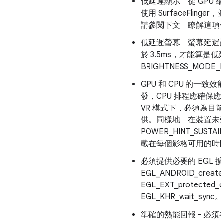
低延遲顯示：從 GP
使用 SurfaceFl
請參閱下文，瞭解這項作
低延遲螢幕：螢幕延遲
於 3.5ms，才能算
BRIGHTNESS_MODE
GPU 和 CPU 的一
發，CPU 排程應確
VR 模式下，必須為目前
供。同樣地，在裝置未
POWER_HINT_SU
載在每個影格可用的時
必須提供必要的 EGL 
EGL_ANDROID_create_
EGL_EXT_protected_
EGL_KHR_wait_sync
準確的熱能回報 - 必