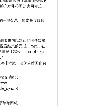
項功能是透過在單緩衝模式下
GL 擴充功能公開給應用程式。
作的一般螢幕，像素亮度應低
會在每個影格內以規律間隔多次爆
圖視窗結束前完成。為此，在
層應用程式」cpuset 中提
設定
PU 和匯流排時脈，確保算繪工作負
L 擴充功能：
fresh、
ble_sync 和
必須準確回報