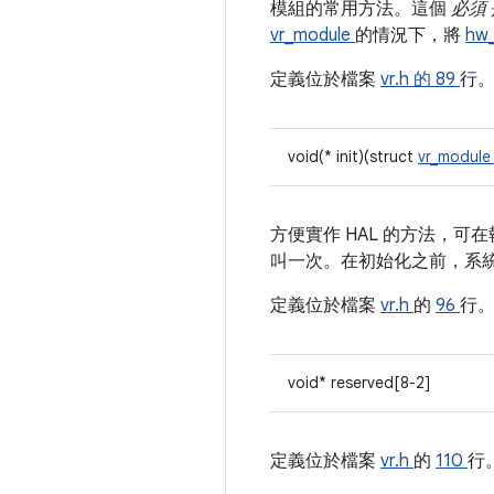
模組的常用方法。這個
必須
vr_module
的情況下，將
hw
定義位於檔案
vr.h 的
89
行
void(* init)(struct
vr_modul
方便實作 HAL 的方法，可在
叫一次。在初始化之前，系統
定義位於檔案
vr.h
的
96
行
void* reserved[8-2]
定義位於檔案
vr.h
的
110
行