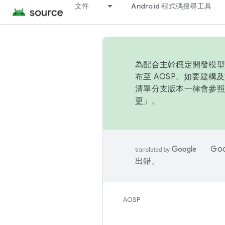
文件
Android 程式碼搜尋工具
為配合主幹穩定開發模型，
布至 AOSP。如要建構及
清單分支版本一律會參照推
更
」。
Go
出錯。
AOSP