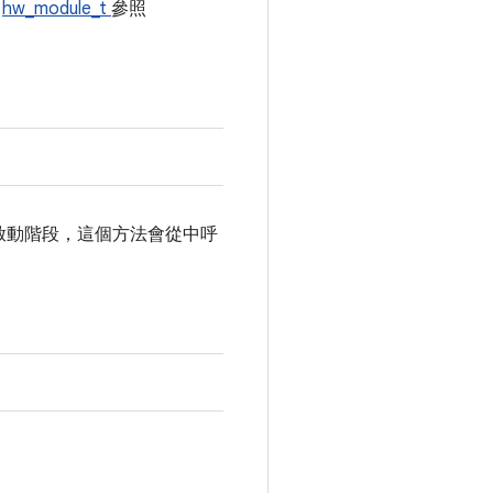
知
hw_module_t
參照
e 的啟動階段，這個方法會從中呼