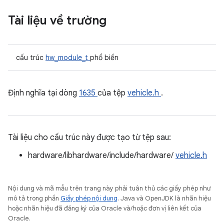
Tài liệu về trường
cấu trúc
hw_module_t
phổ biến
Định nghĩa tại dòng
1635
của tệp
vehicle.h
.
Tài liệu cho cấu trúc này được tạo từ tệp sau:
hardware/libhardware/include/hardware/
vehicle.h
Nội dung và mã mẫu trên trang này phải tuân thủ các giấy phép như
mô tả trong phần
Giấy phép nội dung
. Java và OpenJDK là nhãn hiệu
hoặc nhãn hiệu đã đăng ký của Oracle và/hoặc đơn vị liên kết của
Oracle.