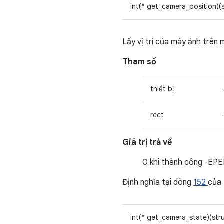
int(* get_camera_position)(
Lấy vị trí của máy ảnh trên 
Tham số
thiết bị
rect
Giá trị trả về
0 khi thành công -EPER
Định nghĩa tại dòng
152
của
int(* get_camera_state)(str