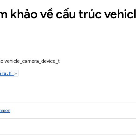
am khảo về cấu trúc vehic
rúc vehicle_camera_device_t
mera.h
>
mmon