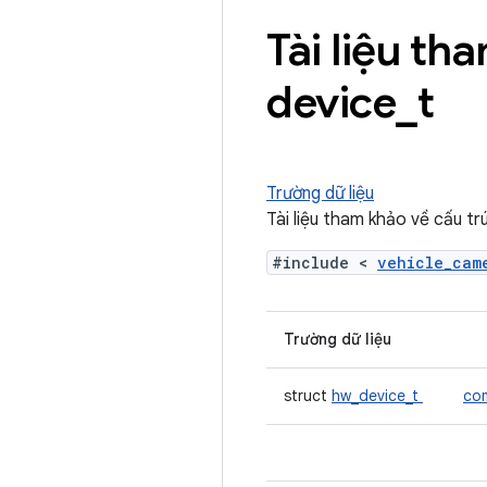
Tài liệu th
device
_
t
Trường dữ liệu
Tài liệu tham khảo về cấu t
#include <
vehicle_ca
Trường dữ liệu
struct
hw_device_t
co