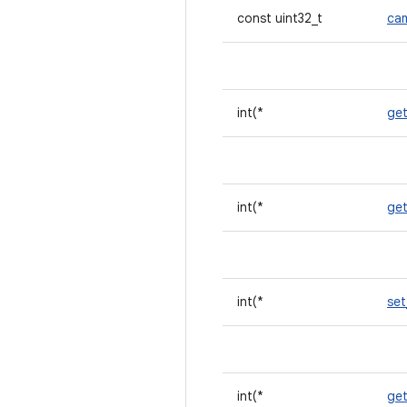
const uint32_t
ca
int(*
get
int(*
ge
int(*
se
int(*
ge