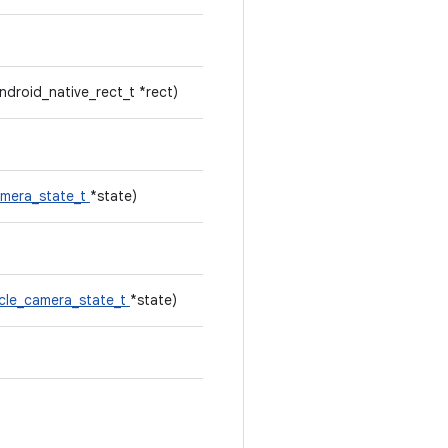
ndroid_native_rect_t *rect)
amera_state_t
*state)
icle_camera_state_t
*state)