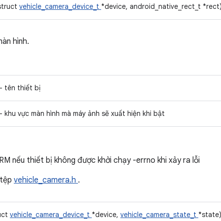
struct
vehicle_camera_device_t
*device, android_native_rect_t *rect
màn hình.
– tên thiết bị
– khu vực màn hình mà máy ảnh sẽ xuất hiện khi bật
M nếu thiết bị không được khởi chạy -errno khi xảy ra lỗi
 tệp
vehicle_camera.h
.
uct
vehicle_camera_device_t
*device,
vehicle_camera_state_t
*state