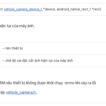
uct
vehicle_camera_device_t
*device, android_native_rect_t *rect)
hiện tại của máy ảnh.
– tên thiết bị
– chế độ cài đặt cắt ảnh hiện tại của máy ảnh
M nếu thiết bị không được khởi chạy -errno khi xảy ra lỗi
tệp
vehicle_camera.h
.