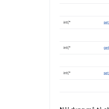
int(*
se
int(*
ge
int(*
se