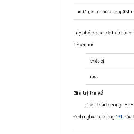
int(* get_camera_crop)(str
Lấy chế độ cài đặt cắt ảnh 
Tham số
thiết bị
rect
Giá trị trả về
0 khi thành công -EPER
Định nghĩa tại dòng
131
của 