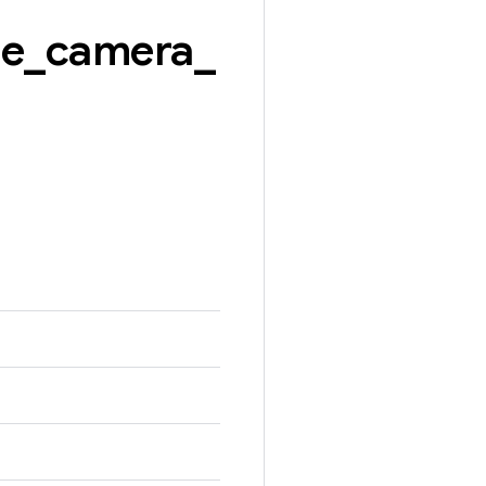
le
_
camera
_