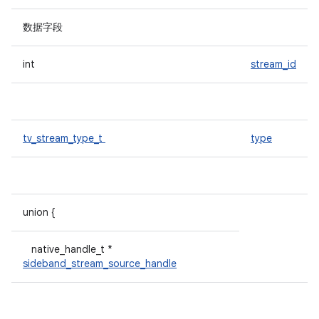
数据字段
int
stream_id
tv_stream_type_t
type
union {
native_handle_t *
sideband_stream_source_handle