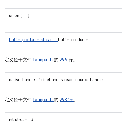
union { ... }
buffer_producer_stream_t
buffer_producer
定义位于文件
tv_input.h
的
296
行。
native_handle_t* sideband_stream_source_handle
定义位于文件
tv_input.h
的
293 行
。
int stream_id