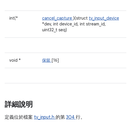
int(*
cancel_capture
)(struct
tv_input_device
*dev, int device_id, int stream_id,
uint32_t seq)
void *
保留
[16]
詳細說明
定義位於檔案
tv_input.h
的第
304
行。