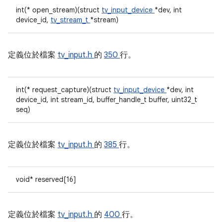
int(* open_stream)(struct
tv_input_device
*dev, int
device_id,
tv_stream_t
*stream)
定義位於檔案
tv_input.h
的
350
行。
int(* request_capture)(struct
tv_input_device
*dev, int
device_id, int stream_id, buffer_handle_t buffer, uint32_t
seq)
定義位於檔案
tv_input.h
的
385
行。
void* reserved[16]
定義位於檔案
tv_input.h
的
400
行。