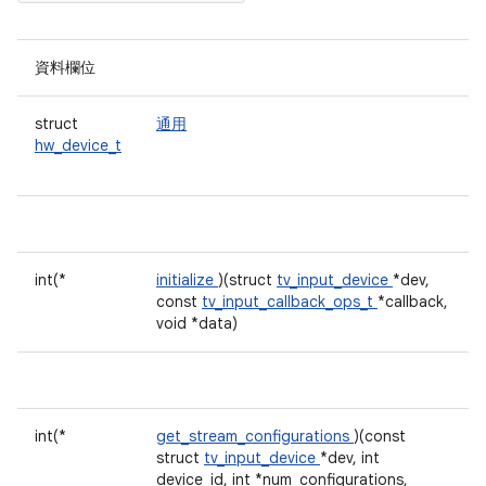
資料欄位
struct
通用
hw_device_t
int(*
initialize
)(struct
tv_input_device
*dev,
const
tv_input_callback_ops_t
*callback,
void *data)
int(*
get_stream_configurations
)(const
struct
tv_input_device
*dev, int
device_id, int *num_configurations,