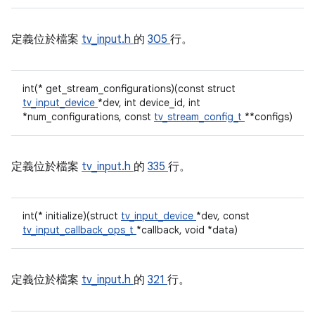
定義位於檔案
tv_input.h
的
305
行。
int(* get_stream_configurations)(const struct
tv_input_device
*dev, int device_id, int
*num_configurations, const
tv_stream_config_t
**configs)
定義位於檔案
tv_input.h
的
335
行。
int(* initialize)(struct
tv_input_device
*dev, const
tv_input_callback_ops_t
*callback, void *data)
定義位於檔案
tv_input.h
的
321
行。