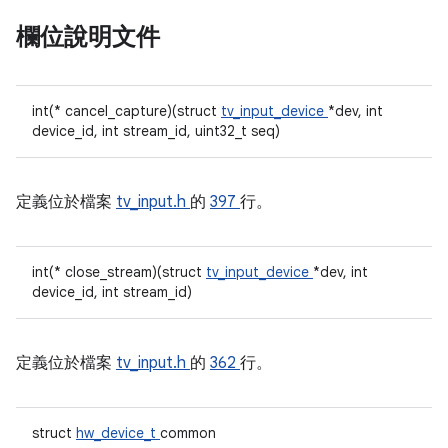
欄位說明文件
int(* cancel_capture)(struct
tv_input_device
*dev, int
device_id, int stream_id, uint32_t seq)
定義位於檔案
tv_input.h
的
397
行。
int(* close_stream)(struct
tv_input_device
*dev, int
device_id, int stream_id)
定義位於檔案
tv_input.h
的
362
行。
struct
hw_device_t
common