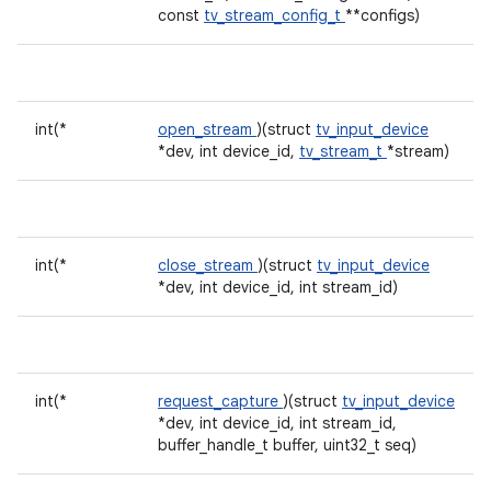
const
tv_stream_config_t
**configs)
int(*
open_stream
)(struct
tv_input_device
*dev, int device_id,
tv_stream_t
*stream)
int(*
close_stream
)(struct
tv_input_device
*dev, int device_id, int stream_id)
int(*
request_capture
)(struct
tv_input_device
*dev, int device_id, int stream_id,
buffer_handle_t buffer, uint32_t seq)