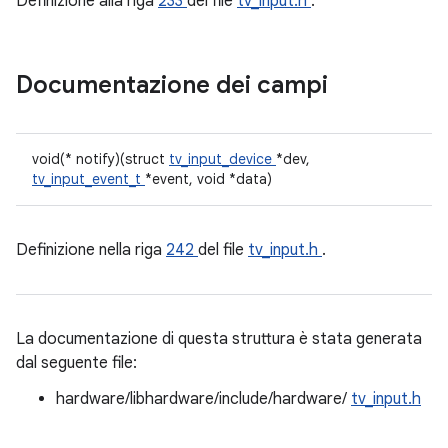
Definizione alla riga
233
del file
tv_input.h
.
Documentazione dei campi
void(* notify)(struct
tv_input_device
*dev,
tv_input_event_t
*event, void *data)
Definizione nella riga
242
del file
tv_input.h
.
La documentazione di questa struttura è stata generata
dal seguente file:
hardware/libhardware/include/hardware/
tv_input.h