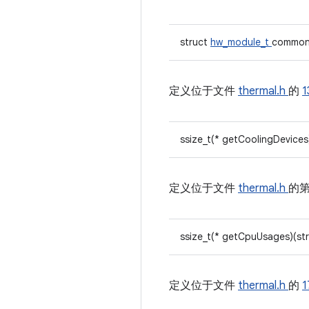
struct
hw_module_t
commo
定义位于文件
thermal.h
的
1
ssize_t(* getCoolingDevices
定义位于文件
thermal.h
的
ssize_t(* getCpuUsages)(st
定义位于文件
thermal.h
的
1