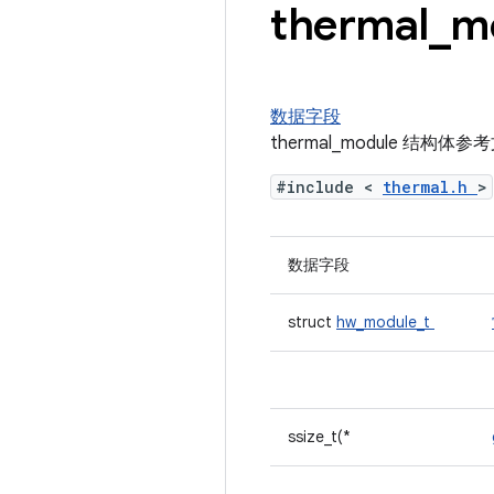
thermal
_
m
数据字段
thermal_module 结构体参
#include <
thermal.h
>
数据字段
struct
hw_module_t
ssize_t(*