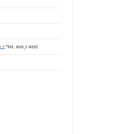
e_t
*list, size_t size)