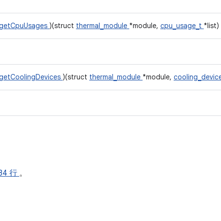
getCpuUsages
)(struct
thermal_module
*module,
cpu_usage_t
*list)
getCoolingDevices
)(struct
thermal_module
*module,
cooling_devic
34 行
。