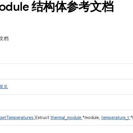
odule 结构体参考文档
考文档
常见
getTemperatures
)(struct
thermal_module
*module,
temperature_t
*