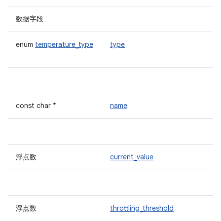
数据字段
enum
temperature_type
type
const char *
name
浮点数
current_value
浮点数
throttling_threshold