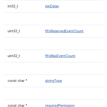
int32_t
minDelay
uint32_t
fifoReservedEventCount
uint32_t
fifoMaxEventCount
const char *
stringType
const char *
requiredPermission