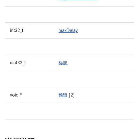
int32_t
maxDelay
uint32_t
标志
void *
预留
[2]