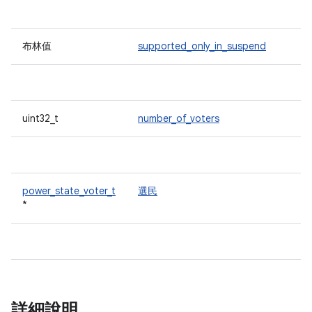
布林值
supported_only_in_suspend
uint32_t
number_of_voters
power_state_voter_t
選民
*
詳細說明