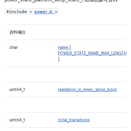
power_state_platform_sleep_state_t 結構體參考資料
#include <
power.h
>
資料欄位
char
name
[
POWER_STATE_NAME_MAX_LENGTH
]
uint64_t
residency_in_msec_since_boot
uint64_t
total_transitions