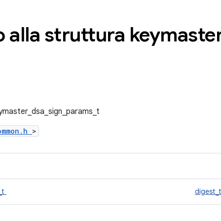
 alla struttura keymaste
keymaster_dsa_sign_params_t
common.h
>
_t
digest_