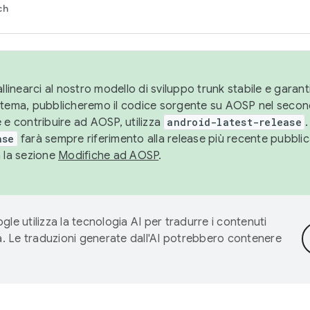
ch
llinearci al nostro modello di sviluppo trunk stabile e garantir
istema, pubblicheremo il codice sorgente su AOSP nel secon
 e contribuire ad AOSP, utilizza
android-latest-release
.
ase
farà sempre riferimento alla release più recente pubbli
a la sezione
Modifiche ad AOSP
.
gle utilizza la tecnologia AI per tradurre i contenuti
ta. Le traduzioni generate dall'AI potrebbero contenere