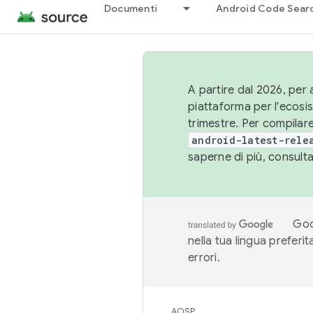
Documenti
Android Code Sear
A partire dal 2026, per a
piattaforma per l'ecos
trimestre. Per compilare
android-latest-rele
saperne di più, consult
Goo
nella tua lingua preferi
errori.
AOSP