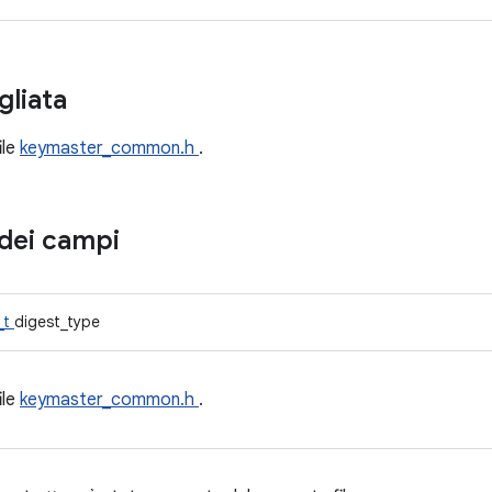
gliata
ile
keymaster_common.h
.
dei campi
_t
digest_type
ile
keymaster_common.h
.