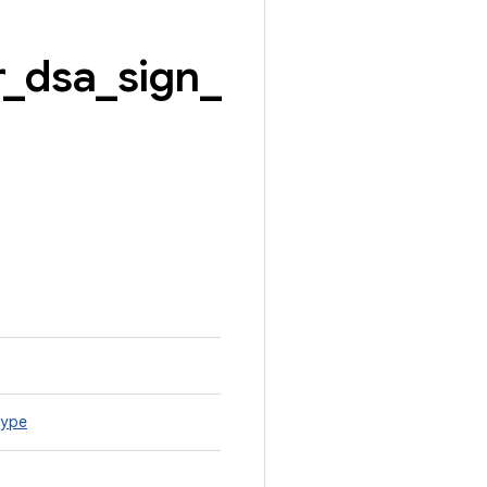
r
_
dsa
_
sign
_
type