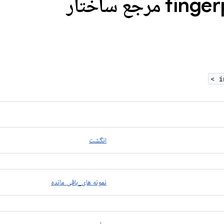
finger
>
انگشت
نمونه های_باقی مانده