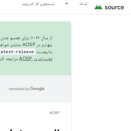
اسناد
جستجوی کد اندروید
از سال ۲۰۲۶، برای ه
چهارم در AOSP منتشر خواهیم کرد. برای ساخت و مشارکت در AOSP،
مانیفست
latest-release
تغییرات در AOSP
مراجعه کنی
ا
AOSP