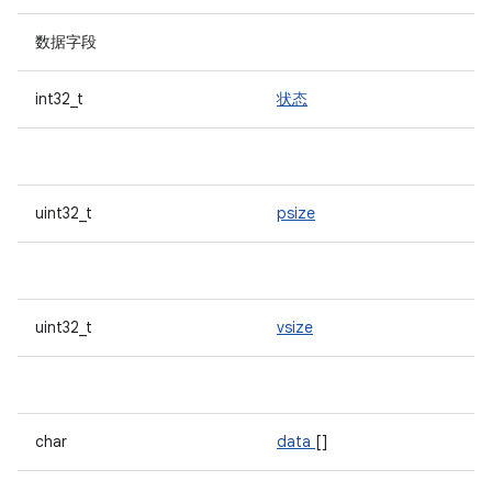
数据字段
int32_t
状态
uint32_t
psize
uint32_t
vsize
char
data
[]