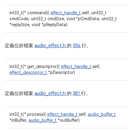
int32_t(* command)(
effect_handle_t
self, uint32_t
cmdCode, uint32_t cmdSize, void *pCmdData, uint32_t
*replySize, void *pReplyData)
定義位於檔案
audio_effect.h
的
356
行。
int32_t(* get_descriptor)(
effect_handle_t
self,
effect_descriptor_t
*pDescriptor)
定義位於檔案
audio_effect.h
的
381
行。
int32_t(* process)(
effect_handle_t
self,
audio_buffer_t
*inBuffer,
audio_buffer_t
*outBuffer)