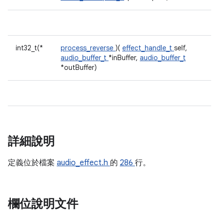
int32_t(*
process_reverse
)(
effect_handle_t
self,
audio_buffer_t
*inBuffer,
audio_buffer_t
*outBuffer)
詳細說明
定義位於檔案
audio_effect.h
的
286
行。
欄位說明文件