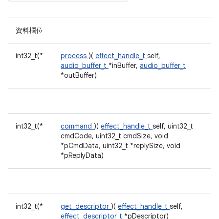
資料欄位
int32_t(*
process
)(
effect_handle_t
self,
audio_buffer_t
*inBuffer,
audio_buffer_t
*outBuffer)
int32_t(*
command
)(
effect_handle_t
self, uint32_t
cmdCode, uint32_t cmdSize, void
*pCmdData, uint32_t *replySize, void
*pReplyData)
int32_t(*
get_descriptor
)(
effect_handle_t
self,
effect_descriptor_t
*pDescriptor)