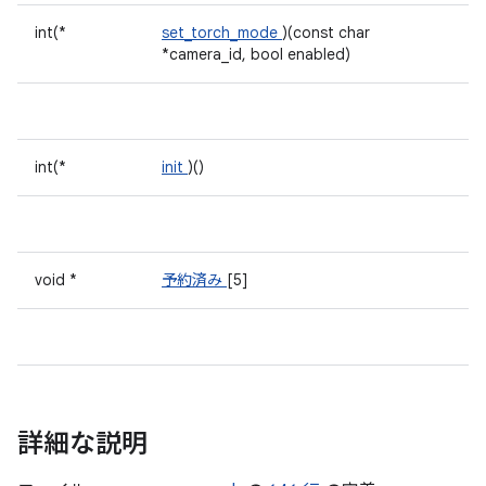
int(*
set_torch_mode
)(const char
*camera_id, bool enabled)
int(*
init
)()
void *
予約済み
[5]
詳細な説明