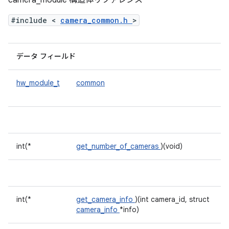
camera_module 構造体リファレンス
#include <
camera_common.h
>
データ フィールド
hw_module_t
common
int(*
get_number_of_cameras
)(void)
int(*
get_camera_info
)(int camera_id, struct
camera_info
*info)