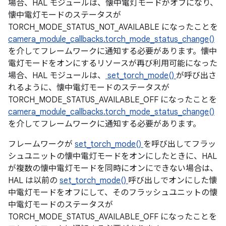
場合、HAL モジュールは、懐中電灯モードがオフになり、
懐中電灯モードのステータスが
TORCH_MODE_STATUS_NOT_AVAILABLE になったことを
camera_module_callbacks.torch_mode_status_change()
を介してフレームワークに通知する必要があります。懐中
電灯モードをオンにするリソースが再び利用可能になった
場合、HAL モジュールは、
set_torch_mode()
が呼び出さ
れるように、懐中電灯モードのステータスが
TORCH_MODE_STATUS_AVAILABLE_OFF になったことを
camera_module_callbacks.torch_mode_status_change()
を介してフレームワークに通知する必要があります。
フレームワークが
set_torch_mode()
を呼び出してフラッ
シュユニットの懐中電灯モードをオンにしたときに、HAL
が複数の懐中電灯モードを同時にオンにできない場合は、
HAL は以前の
set_torch_mode()
呼び出しでオンにした懐
中電灯モードをオフにして、そのフラッシュユニットの懐
中電灯モードのステータスが
TORCH_MODE_STATUS_AVAILABLE_OFF になったことを