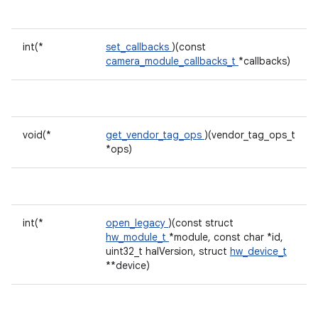
int(*
set_callbacks
)(const
camera_module_callbacks_t
*callbacks)
void(*
get_vendor_tag_ops
)(vendor_tag_ops_t
*ops)
int(*
open_legacy
)(const struct
hw_module_t
*module, const char *id,
uint32_t halVersion, struct
hw_device_t
**device)