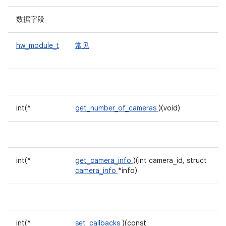
数据字段
hw_module_t
常见
int(*
get_number_of_cameras
)(void)
int(*
get_camera_info
)(int camera_id, struct
camera_info
*info)
int(*
set_callbacks
)(const