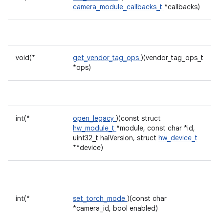
camera_module_callbacks_t
*callbacks)
void(*
get_vendor_tag_ops
)(vendor_tag_ops_t
*ops)
int(*
open_legacy
)(const struct
hw_module_t
*module, const char *id,
uint32_t halVersion, struct
hw_device_t
**device)
int(*
set_torch_mode
)(const char
*camera_id, bool enabled)