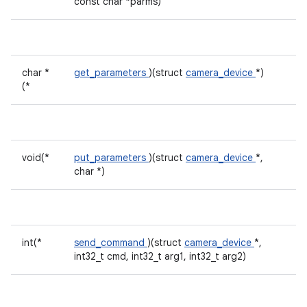
const char *parms)
char *
get_parameters
)(struct
camera_device
*)
(*
void(*
put_parameters
)(struct
camera_device
*,
char *)
int(*
send_command
)(struct
camera_device
*,
int32_t cmd, int32_t arg1, int32_t arg2)