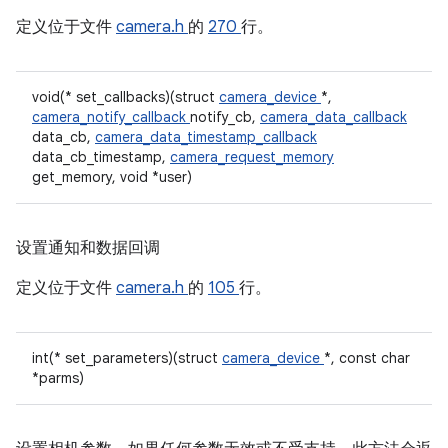
定义位于文件
camera.h
的
270
行。
void(* set_callbacks)(struct
camera_device
*,
camera_notify_callback
notify_cb,
camera_data_callback
data_cb,
camera_data_timestamp_callback
data_cb_timestamp,
camera_request_memory
get_memory, void *user)
设置通知和数据回调
定义位于文件
camera.h
的
105
行。
int(* set_parameters)(struct
camera_device
*, const char
*parms)