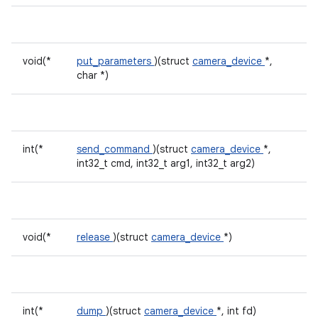
void(*
put_parameters
)(struct
camera_device
*,
char *)
int(*
send_command
)(struct
camera_device
*,
int32_t cmd, int32_t arg1, int32_t arg2)
void(*
release
)(struct
camera_device
*)
int(*
dump
)(struct
camera_device
*, int fd)