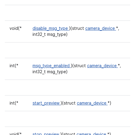
void(*
disable_msg_type
)(struct
camera_device
*,
int32_t msg_type)
int(*
msg_type_enabled
)(struct
camera_device
*,
int32_t msg_type)
int(*
start_preview
)(struct
camera_device
*)
void(*
stop_preview
)(struct
camera_device
*)